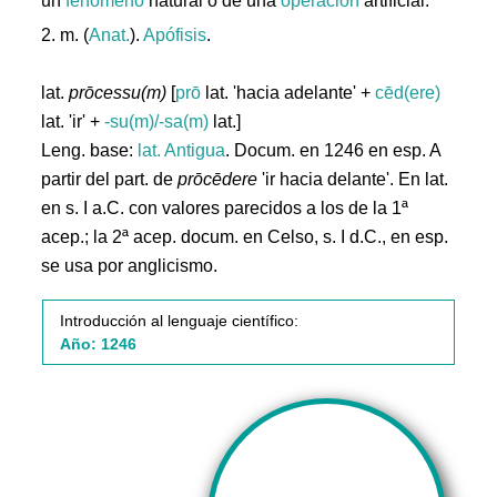
un
fenómeno
natural o de una
operación
artificial.
2. m. (
Anat.
).
Apófisis
.
lat.
prōcessu(m)
[
prō
lat. 'hacia adelante' +
cēd(ere)
lat. 'ir' +
-su(m)/-sa(m)
lat.]
Leng. base:
lat.
Antigua
. Docum. en 1246 en esp. A
partir del part. de
prōcēdere
'ir hacia delante'. En lat.
en s. I a.C. con valores parecidos a los de la 1ª
acep.; la 2ª acep. docum. en Celso, s. I d.C., en esp.
se usa por anglicismo.
Introducción al lenguaje científico:
Año: 1246