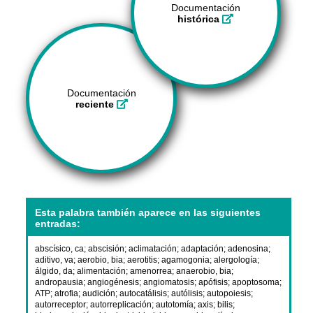
Documentación
histórica
Documentación
reciente
Esta palabra también aparece en las siguientes
entradas:
abscísico, ca
;
abscisión
;
aclimatación
;
adaptación
;
adenosina
;
aditivo, va
;
aerobio, bia
;
aerotitis
;
agamogonia
;
alergología
;
álgido, da
;
alimentación
;
amenorrea
;
anaerobio, bia
;
andropausia
;
angiogénesis
;
angiomatosis
;
apófisis
;
apoptosoma
;
ATP
;
atrofia
;
audición
;
autocatálisis
;
autólisis
;
autopoiesis
;
autorreceptor
;
autorreplicación
;
autotomía
;
axis
;
bilis
;