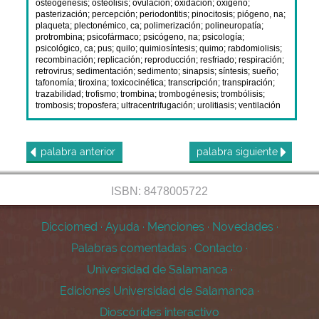
osteogénesis
;
osteolisis
;
ovulación
;
oxidación
;
oxígeno
;
pasterización
;
percepción
;
periodontitis
;
pinocitosis
;
piógeno, na
;
plaqueta
;
plectonémico, ca
;
polimerización
;
polineuropatía
;
protrombina
;
psicofármaco
;
psicógeno, na
;
psicología
;
psicológico, ca
;
pus
;
quilo
;
quimiosíntesis
;
quimo
;
rabdomiolisis
;
recombinación
;
replicación
;
reproducción
;
resfriado
;
respiración
;
retrovirus
;
sedimentación
;
sedimento
;
sinapsis
;
síntesis
;
sueño
;
tafonomía
;
tiroxina
;
toxicocinética
;
transcripción
;
transpiración
;
trazabilidad
;
trofismo
;
trombina
;
trombogénesis
;
trombólisis
;
trombosis
;
troposfera
;
ultracentrifugación
;
urolitiasis
;
ventilación
palabra
anterior
palabra
siguiente
ISBN: 8478005722
Dicciomed
·
Ayuda
·
Menciones
·
Novedades
·
Palabras comentadas
·
Contacto
·
Universidad de Salamanca
·
Ediciones Universidad de Salamanca
·
Dioscórides interactivo