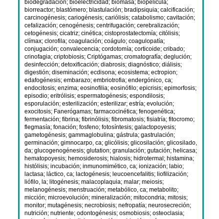
biodegradación
;
bioelectricidad
;
biomasa
;
biopelícula
;
biorreactor
;
blastómero
;
blastulación
;
bradipsiquia
;
calcificación
;
carcinogénesis
;
cariogénesis
;
cariólisis
;
catabolismo
;
cavitación
;
cefalización
;
cenogénesis
;
centrifugación
;
cerebralización
;
cetogénesis
;
cicatriz
;
cinética
;
cistoprostatectomía
;
citólisis
;
clímax
;
clorofila
;
coagulación
;
coágulo
;
coagulopatía
;
conjugación
;
convalecencia
;
cordotomía
;
corticoide
;
cribado
;
crinofagia
;
criptobiosis
;
Criptógamas
;
cromatografía
;
deglución
;
desinfección
;
detoxificación
;
diabrosis
;
diagnóstico
;
diálisis
;
digestión
;
diseminación
;
ecdisona
;
ecosistema
;
ectropion
;
edafogénesis
;
embarazo
;
embriotrofia
;
endergónico, ca
;
endocitosis
;
enzima
;
eosinofilia
;
eosinófilo
;
epicrisis
;
epimorfosis
;
episodio
;
eritrólisis
;
espermatogénesis
;
espondilosis
;
esporulación
;
esterilización
;
esterilizar
;
estría
;
evolución
;
exocitosis
;
Fanerógamas
;
farmacocinética
;
fenogenética
;
fermentación
;
fibrina
;
fibrinólisis
;
fibromatosis
;
fisiatría
;
fitocromo
;
flegmasía
;
fonación
;
fosfeno
;
fotosíntesis
;
galactopoyesis
;
gametogénesis
;
gammaglobulina
;
gástrula
;
gastrulación
;
germinación
;
gimnocarpo, ca
;
glicólisis
;
glicosilación
;
glicosilado,
da
;
glucogenogénesis
;
glutation
;
granulación
;
gutación
;
helicasa
;
hematopoyesis
;
hemosiderosis
;
hialosis
;
hidrotermal
;
histamina
;
histólisis
;
incubación
;
inmunomimético, ca
;
ionización
;
labio
;
lactasa
;
láctico, ca
;
lactogénesis
;
leucoencefalitis
;
liofilización
;
liófilo, la
;
litogénesis
;
malacoplaquia
;
malar
;
meiosis
;
melanogénesis
;
menstruación
;
metabólico, ca
;
metabolito
;
micción
;
microevolución
;
mineralización
;
mitocondria
;
mitosis
;
monitor
;
mutagénesis
;
necrobiosis
;
nefropatía
;
neurosecreción
;
nutrición
;
nutriente
;
odontogénesis
;
osmobiosis
;
osteoclasia
;