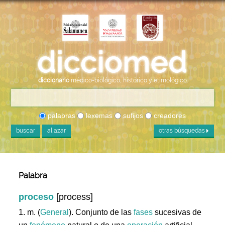
diccionario
médico-biológico, histórico y etimológico
palabras
lexemas
sufijos
creadores
buscar
al azar
otras búsquedas
Palabra
proceso
[process]
1. m. (
General
). Conjunto de las
fases
sucesivas de