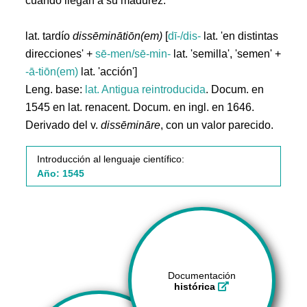
cuando llegan a su madurez.
lat. tardío
dissēminātiōn(em)
[
dī-/dis-
lat. 'en distintas
direcciones' +
sē-men/sē-min-
lat. 'semilla', 'semen' +
-ā-tiōn(em)
lat. 'acción']
Leng. base:
lat.
Antigua reintroducida
. Docum. en
1545 en lat. renacent. Docum. en ingl. en 1646.
Derivado del v.
dissēmināre
, con un valor parecido.
Introducción al lenguaje científico:
Año: 1545
Documentación
histórica