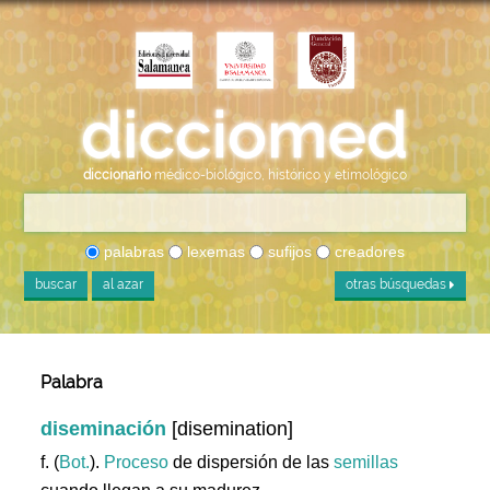
diccionario
médico-biológico, histórico y etimológico
palabras
lexemas
sufijos
creadores
buscar
al azar
otras búsquedas
Palabra
diseminación
[disemination]
f. (
Bot.
).
Proceso
de dispersión de las
semillas