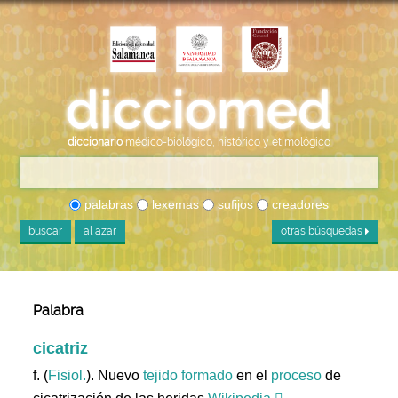
diccionario
médico-biológico, histórico y etimológico
palabras
lexemas
sufijos
creadores
buscar
al azar
otras búsquedas
Palabra
cicatriz
f. (
Fisiol.
). Nuevo
tejido
formado
en el
proceso
de