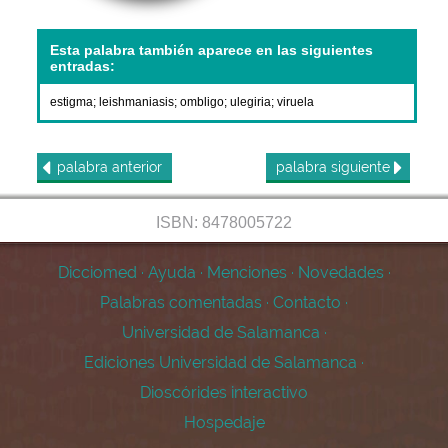
Esta palabra también aparece en las siguientes
entradas:
estigma
;
leishmaniasis
;
ombligo
;
ulegiria
;
viruela
palabra
anterior
palabra
siguiente
ISBN: 8478005722
Dicciomed
·
Ayuda
·
Menciones
·
Novedades
·
Palabras comentadas
·
Contacto
·
Universidad de Salamanca
·
Ediciones Universidad de Salamanca
·
Dioscórides interactivo
Hospedaje