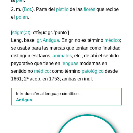
la
piel
.
2. m. (
Bot.
). Parte del
pistilo
de las
flores
que recibe
el
polen
.
[
stigm(at)-
στίγμα gr. 'punto']
Leng. base:
gr.
Antigua
. En gr. no es término
médico
;
se usaba para las marcas que tenían como finalidad
distinguir esclavos,
animales
, etc., de ahí el sentido
peyorativo que tiene en
lenguas
modernas en
sentido no
médico
; como término
patológico
desde
1661; 2ª acep. en 1753; ambas en ingl.
Introducción al lenguaje científico:
Antigua