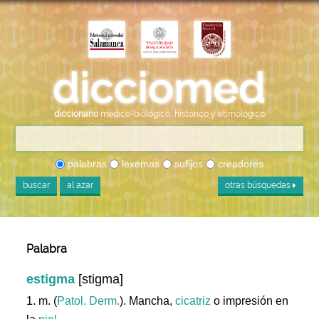
diccionario
médico-biológico, histórico y etimológico
palabras
lexemas
sufijos
creadores
buscar
al azar
otras búsquedas
Palabra
estigma
[stigma]
1. m. (
Patol. Derm.
). Mancha,
cicatriz
o impresión en