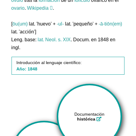
óvulo
tras la
formación
de un
folículo
ovárico en el
ovario
.
Wikipedia
.
[
ōu(um)
lat. 'huevo' +
-ul-
lat. 'pequeño' +
-ā-tiōn(em)
lat. 'acción']
Leng. base:
lat.
Neol. s. XIX
. Docum. en 1848 en
ingl.
Introducción al lenguaje científico:
Año: 1848
Documentación
histórica