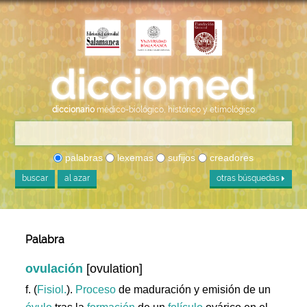
diccionario
médico-biológico, histórico y etimológico
palabras
lexemas
sufijos
creadores
buscar
al azar
otras búsquedas
Palabra
ovulación
[ovulation]
f. (
Fisiol.
).
Proceso
de maduración y emisión de un