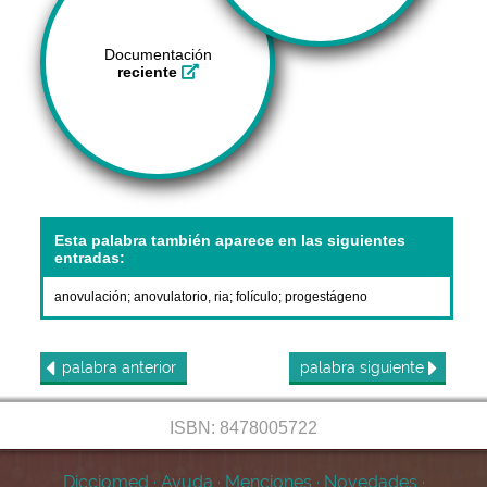
Documentación
reciente
Esta palabra también aparece en las siguientes
entradas:
anovulación
;
anovulatorio, ria
;
folículo
;
progestágeno
palabra
anterior
palabra
siguiente
ISBN: 8478005722
Dicciomed
·
Ayuda
·
Menciones
·
Novedades
·