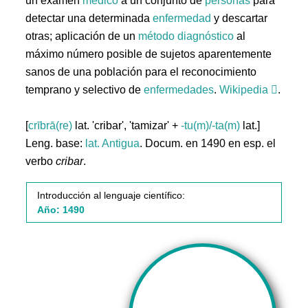
un examen
médico
a un conjunto de
personas
para
detectar una determinada
enfermedad
y descartar
otras; aplicación de un
método
diagnóstico
al
máximo número posible de sujetos aparentemente
sanos de una población para el reconocimiento
temprano y selectivo de
enfermedades
.
Wikipedia
.
[
crībrā(re)
lat. 'cribar', 'tamizar' +
-tu(m)/-ta(m)
lat.]
Leng. base:
lat.
Antigua
. Docum. en 1490 en esp. el
verbo
cribar
.
Introducción al lenguaje científico:
Año: 1490