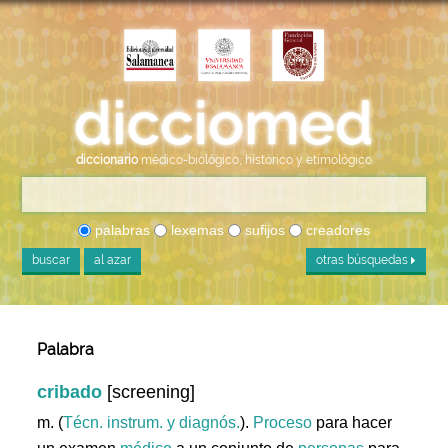
diccionario
médico-biológico, histórico y etimológico
palabras
lexemas
sufijos
creadores
buscar
al azar
otras búsquedas
Palabra
cribado
[screening]
m. (
Técn. instrum. y diagnós.
).
Proceso
para hacer