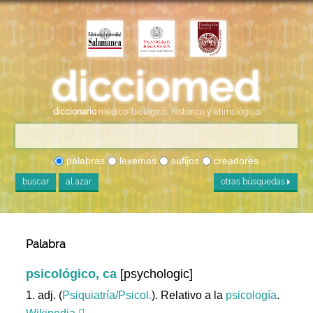
diccionario
médico-biológico, histórico y etimológico
palabras
lexemas
sufijos
creadores
buscar
al azar
otras búsquedas
Palabra
psicológico, ca
[psychologic]
1. adj. (
Psiquiatría/Psicol.
). Relativo a la
psicología
.