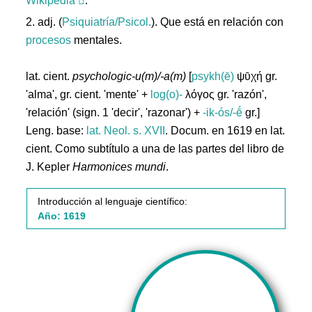
Wikipedia
.
2. adj. (
Psiquiatría/Psicol.
). Que está en relación con
procesos
mentales.
lat. cient.
psychologic-u(m)/-a(m)
[
psykh(ē)
ψῡχή gr.
'alma', gr. cient. 'mente' +
log(o)-
λόγος gr. 'razón',
'relación' (sign. 1 'decir', 'razonar') +
-ik-ós/-ḗ
gr.]
Leng. base:
lat.
Neol. s. XVII
. Docum. en 1619 en lat.
cient. Como subtítulo a una de las partes del libro de
J. Kepler
Harmonices mundi
.
Introducción al lenguaje científico:
Año: 1619