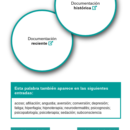
Documentación
histórica
Documentación
reciente
Esta palabra también aparece en las siguientes
entradas:
acoso
;
afiliación
;
angustia
;
aversión
;
conversión
;
depresión
;
fatiga
;
hiperfagia
;
hipnoterapia
;
neurodermatitis
;
psicognosis
;
psicopatología
;
psicoterapia
;
sedación
;
subconsciencia