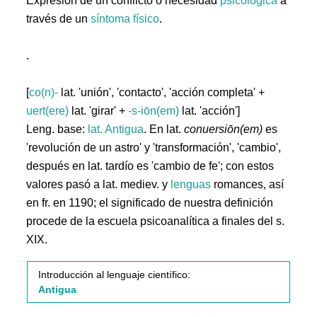
Expresión de un conflicto o necesidad
psicológica
a
través de un
síntoma
físico
.
.
[
co(n)-
lat. 'unión', 'contacto', 'acción completa' +
uert(ere)
lat. 'girar' +
-s-iōn(em)
lat. 'acción']
Leng. base:
lat.
Antigua
. En lat.
conuersiōn(em)
es
'revolución de un astro' y 'transformación', 'cambio',
después en lat. tardío es 'cambio de fe'; con estos
valores pasó a lat. mediev. y
lenguas
romances, así
en fr. en 1190; el significado de nuestra definición
procede de la escuela psicoanalítica a finales del s.
XIX.
Introducción al lenguaje científico:
Antigua