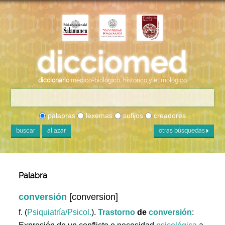
diccionario
médico-biológico, histórico y etimológico
palabras
lexemas
sufijos
creadores
buscar
al azar
otras búsquedas
Palabra
conversión
[conversion]
f. (
Psiquiatría/Psicol.
).
Trastorno
de
conversión
: