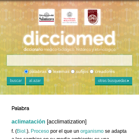
diccionario
médico-biológico, histórico y etimológico
palabras
lexemas
sufijos
creadores
buscar
al azar
otras búsquedas
Palabra
aclimatación
[acclimatization]
f. (
Biol.
).
Proceso
por el que un
organismo
se adapta