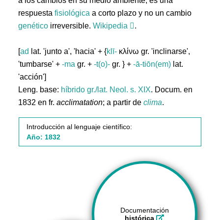
a los cambios en su medio ambiente; es una
respuesta
fisiológica
a corto plazo y no un cambio
genético
irreversible.
Wikipedia
.
[
ad
lat. 'junto a', 'hacia' + {
klī-
κλίνω gr. 'inclinarse',
'tumbarse' +
-ma
gr. +
-t(o)-
gr. } +
-ā-tiōn(em)
lat.
'acción']
Leng. base:
híbrido gr./lat.
Neol. s. XIX
. Docum. en
1832 en fr.
acclimatation
; a partir de
clima
.
Introducción al lenguaje científico:
Año: 1832
Documentación
histórica