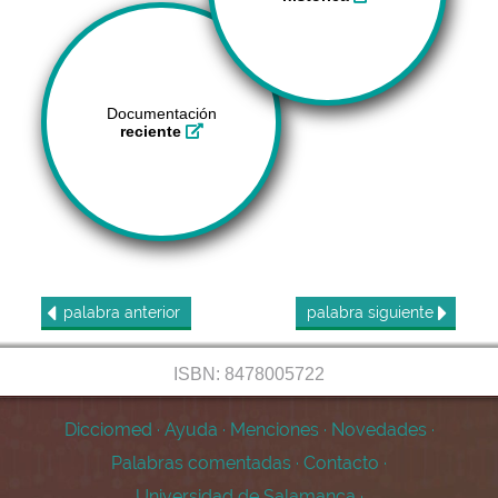
Documentación
reciente
palabra
anterior
palabra
siguiente
ISBN: 8478005722
Dicciomed
·
Ayuda
·
Menciones
·
Novedades
·
Palabras comentadas
·
Contacto
·
Universidad de Salamanca
·