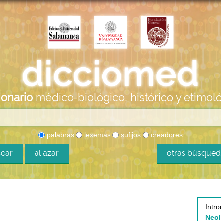
ionario
médico-biológico, histórico y etimol
palabras
lexemas
sufijos
creadores
car
al azar
otras búsque
Intro
Neol