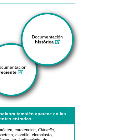
Documentación
histórica
ocumentación
reciente
palabra también aparece en las
entes entradas:
bráctea
;
carotenoide
;
Chlorella
;
acteria
;
clorofila
;
cloroplasto
;
ágico, ca
;
fitoflagelado, da
;