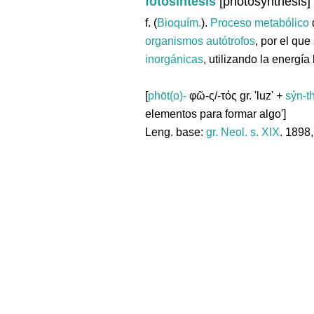
fotosíntesis
[photosynthesis]
f. (
Bioquím.
).
Proceso
metabólico
organismos
autótrofos
, por el que
inorgánicas
, utilizando la energía
[
phōt(o)-
φῶ-ς/-τός gr. 'luz' +
sýn-t
elementos para formar algo']
Leng. base:
gr.
Neol. s. XIX
. 1898,