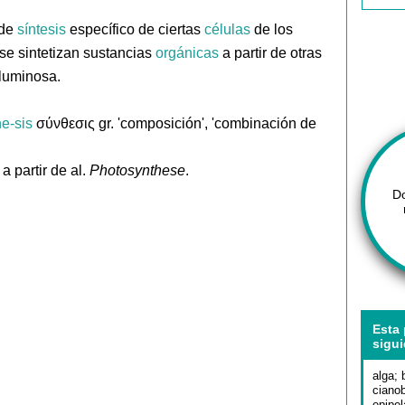
de
síntesis
específico de ciertas
células
de los
 se sintetizan sustancias
orgánicas
a partir de otras
 luminosa.
he-sis
σύνθεσις gr. 'composición', 'combinación de
 a partir de al.
Photosynthese
.
D
Esta 
sigui
alga
;
cianob
epipel