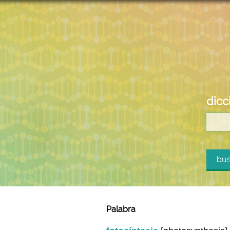
dicc
bus
Palabra