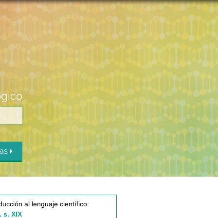
ógico
das
ducción al lenguaje científico:
. s. XIX