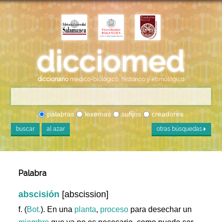
diccionario
médico-biológico, histórico y etimológico
palabras
lexemas
sufijos
creadores
buscar
al azar
otras búsquedas
Palabra
abscisión
[abscission]
f. (
Bot.
). En una
planta
,
proceso
para desechar un