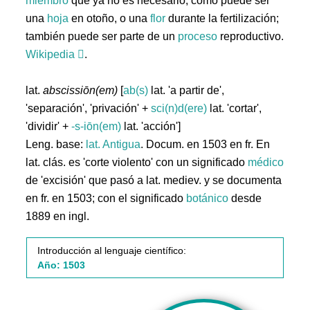
miembro
que ya no es necesario, como puede ser
una
hoja
en otoño, o una
flor
durante la fertilización;
también puede ser parte de un
proceso
reproductivo.
Wikipedia
.
lat.
abscissiōn(em)
[
ab(s)
lat. 'a partir de',
'separación', 'privación' +
sci(n)d(ere)
lat. 'cortar',
'dividir' +
-s-iōn(em)
lat. 'acción']
Leng. base:
lat.
Antigua
. Docum. en 1503 en fr. En
lat. clás. es 'corte violento' con un significado
médico
de 'excisión' que pasó a lat. mediev. y se documenta
en fr. en 1503; con el significado
botánico
desde
1889 en ingl.
Introducción al lenguaje científico:
Año: 1503