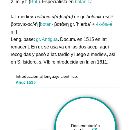
2. m. y f. (
Bot.
). Especialista en
botánica
.
lat. mediev.
botanic-u(m)/-a(m)
de gr.
botanik-os/-ē
βοτανικ-ός/-ή [
botan-
βοτάνη gr. 'hierba' +
-ik-ós/-ḗ
gr.]
Leng. base:
gr.
Antigua
. Docum. en 1515 en lat.
renacent. En gr. se usa ya en las dos acep. aquí
recogidas y pasó a lat. tardío y luego a mediev., así
en S. Isidoro, s. VII; reintroducida en fr. en 1611.
Introducción al lenguaje científico:
Año: 1515
Documentación