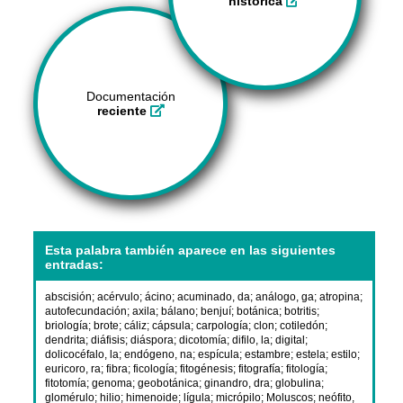
histórica
Documentación
reciente
Esta palabra también aparece en las siguientes
entradas:
abscisión
;
acérvulo
;
ácino
;
acuminado, da
;
análogo, ga
;
atropina
;
autofecundación
;
axila
;
bálano
;
benjuí
;
botánica
;
botritis
;
briología
;
brote
;
cáliz
;
cápsula
;
carpología
;
clon
;
cotiledón
;
dendrita
;
diáfisis
;
diáspora
;
dicotomía
;
difilo, la
;
digital
;
dolicocéfalo, la
;
endógeno, na
;
espícula
;
estambre
;
estela
;
estilo
;
euricoro, ra
;
fibra
;
ficología
;
fitogénesis
;
fitografía
;
fitología
;
fitotomía
;
genoma
;
geobotánica
;
ginandro, dra
;
globulina
;
glomérulo
;
hilio
;
himenoide
;
lígula
;
micrópilo
;
Moluscos
;
neófito,