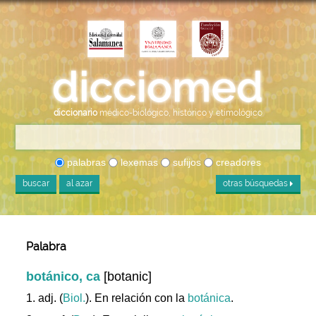
diccionario
médico-biológico, histórico y etimológico
palabras
lexemas
sufijos
creadores
buscar
al azar
otras búsquedas
Palabra
botánico, ca
[botanic]
1. adj. (
Biol.
). En relación con la
botánica
.