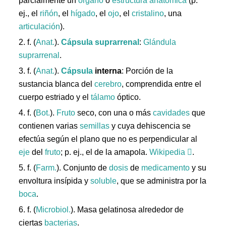
parcialmente un
órgano
o
estructura
anatómica
(p.
ej., el
riñón
, el
hígado
, el
ojo
, el
cristalino
, una
articulación
).
2. f. (
Anat.
).
Cápsula
suprarrenal
:
Glándula
suprarrenal
.
3. f. (
Anat.
).
Cápsula
interna
: Porción de la
sustancia blanca del
cerebro
, comprendida entre el
cuerpo estriado y el
tálamo
óptico.
4. f. (
Bot.
).
Fruto
seco, con una o más
cavidades
que
contienen varias
semillas
y cuya dehiscencia se
efectúa según el plano que no es perpendicular al
eje
del
fruto
; p. ej., el de la amapola.
Wikipedia
.
5. f. (
Farm.
). Conjunto de
dosis
de
medicamento
y su
envoltura insípida y
soluble
, que se administra por la
boca
.
6. f. (
Microbiol.
). Masa gelatinosa alrededor de
ciertas
bacterias
.