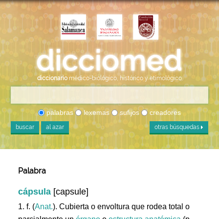
diccionario
médico-biológico, histórico y etimológico
palabras
lexemas
sufijos
creadores
buscar
al azar
otras búsquedas
Palabra
cápsula
[capsule]
1. f. (
Anat.
). Cubierta o envoltura que rodea total o