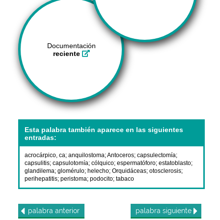
Documentación
reciente
Esta palabra también aparece en las siguientes
entradas:
acrocárpico, ca
;
anquilostoma
;
Antoceros
;
capsulectomía
;
capsulitis
;
capsulotomía
;
cólquico
;
espermatóforo
;
estatoblasto
;
glandilema
;
glomérulo
;
helecho
;
Orquidáceas
;
otosclerosis
;
perihepatitis
;
peristoma
;
podocito
;
tabaco
palabra
anterior
palabra
siguiente