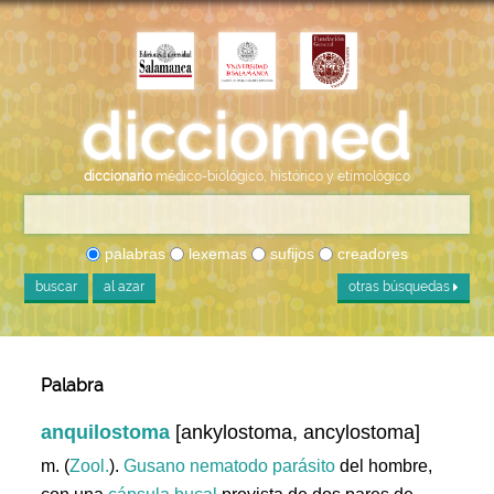
diccionario
médico-biológico, histórico y etimológico
palabras
lexemas
sufijos
creadores
buscar
al azar
otras búsquedas
Palabra
anquilostoma
[ankylostoma, ancylostoma]
m. (
Zool.
).
Gusano
nematodo
parásito
del hombre,