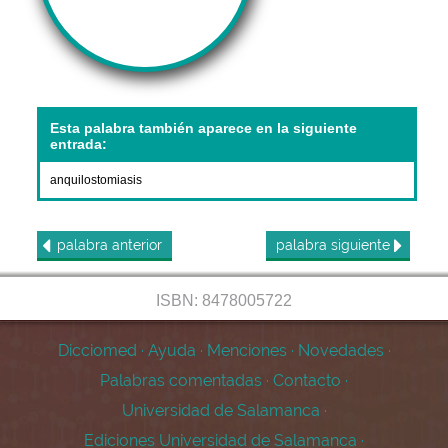
Esta palabra también aparece en la siguiente
entrada:
anquilostomiasis
palabra
anterior
palabra
siguiente
ISBN: 8478005722
Dicciomed
·
Ayuda
·
Menciones
·
Novedades
·
Palabras comentadas
·
Contacto
·
Universidad de Salamanca
·
Ediciones Universidad de Salamanca
·