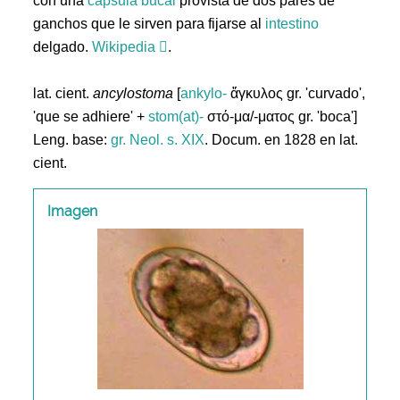
con una
cápsula
bucal
provista de dos pares de
ganchos que le sirven para fijarse al
intestino
delgado.
Wikipedia
.
lat. cient.
ancylostoma
[
ankylo-
ἄγκυλος gr. 'curvado',
'que se adhiere' +
stom(at)-
στό-μα/-ματος gr. 'boca']
Leng. base:
gr.
Neol. s. XIX
. Docum. en 1828 en lat.
cient.
Imagen