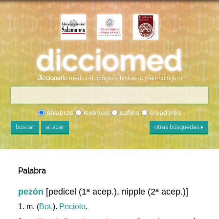
diccionario
médico-biológico, histórico y etimológico
palabras
lexemas
sufijos
creadores
buscar
al azar
otras búsquedas
Palabra
pezón
[pedicel (1ª acep.), nipple (2ª acep.)]
1. m. (
Bot.
).
Peciolo
.