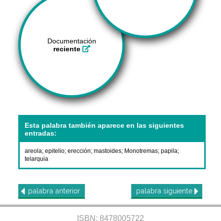
Documentación
reciente
Esta palabra también aparece en las siguientes
entradas:
areola
;
epitelio
;
erección
;
mastoides
;
Monotremas
;
papila
;
telarquia
palabra
anterior
palabra
siguiente
ISBN: 8478005722