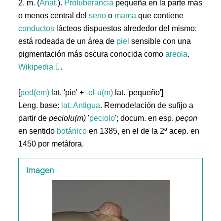
2. m. (
Anat.
).
Protuberancia
pequeña en la parte más
o menos central del
seno
o
mama
que contiene
conductos
lácteos dispuestos alrededor del mismo;
está rodeada de un área de
piel
sensible con una
pigmentación más oscura conocida como
areola
.
Wikipedia
.
[
ped(em)
lat. 'pie' +
-ol-u(m)
lat. 'pequeño']
Leng. base:
lat.
Antigua
. Remodelación de sufijo a
partir de
peciolu(m)
'
peciolo
'; docum. en esp.
peçon
en sentido
botánico
en 1385, en el de la 2ª acep. en
1450 por metáfora.
Imagen