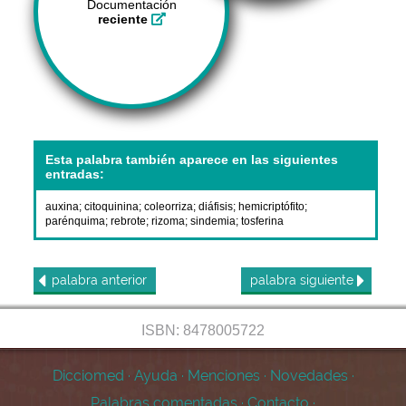
Documentación
reciente
Esta palabra también aparece en las siguientes
entradas:
auxina
;
citoquinina
;
coleorriza
;
diáfisis
;
hemicriptófito
;
parénquima
;
rebrote
;
rizoma
;
sindemia
;
tosferina
palabra
anterior
palabra
siguiente
ISBN: 8478005722
Dicciomed
·
Ayuda
·
Menciones
·
Novedades
·
Palabras comentadas
·
Contacto
·