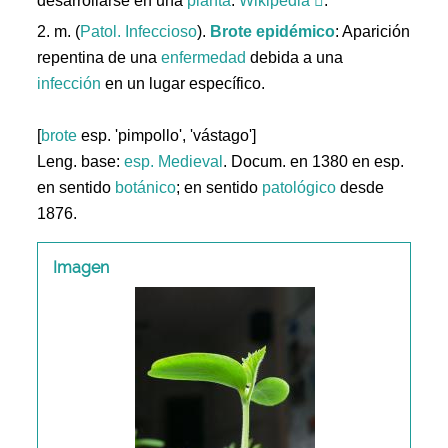
desarrollarse en una
planta
.
Wikipedia
.
2. m. (
Patol. Infeccioso
).
Brote
epidémico
: Aparición
repentina de una
enfermedad
debida a una
infección
en un lugar específico.
[
brote
esp. 'pimpollo', 'vástago']
Leng. base:
esp.
Medieval
. Docum. en 1380 en esp.
en sentido
botánico
; en sentido
patológico
desde
1876.
Imagen