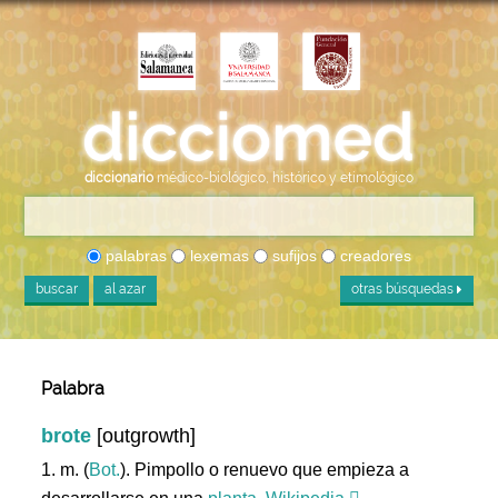
diccionario
médico-biológico, histórico y etimológico
palabras
lexemas
sufijos
creadores
buscar
al azar
otras búsquedas
Palabra
brote
[outgrowth]
1. m. (
Bot.
). Pimpollo o renuevo que empieza a