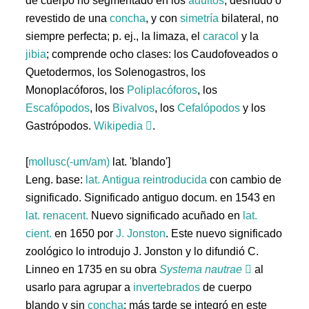
de cuerpo no segmentado en los
adultos
, desnudo o
revestido de una
concha
, y con
simetría
bilateral, no
siempre perfecta; p. ej., la limaza, el
caracol
y la
jibia
; comprende ocho clases: los Caudofoveados o
Quetodermos, los Solenogastros, los
Monoplacóforos, los
Poliplacóforos
, los
Escafópodos
, los
Bivalvos
, los
Cefalópodos
y los
Gastrópodos.
Wikipedia
.
[
mollusc(-um/am)
lat. 'blando']
Leng. base:
lat.
Antigua reintroducida
con cambio de
significado. Significado antiguo docum. en 1543 en
lat. renacent.
Nuevo significado acuñado en
lat.
cient.
en 1650 por
J. Jonston
. Este nuevo significado
zoológico lo introdujo J. Jonston y lo difundió C.
Linneo en 1735 en su obra
Systema nautrae
al
usarlo para agrupar a
invertebrados
de cuerpo
blando y sin
concha
; más tarde se integró en este