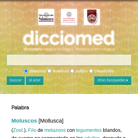
diccionario
médico-biológico, histórico y etimológico
palabras
lexemas
sufijos
creadores
buscar
al azar
otras búsquedas
Palabra
Moluscos
[Mollusca]
(
Zool.
).
Filo
de
metazoos
con
tegumentos
blandos,