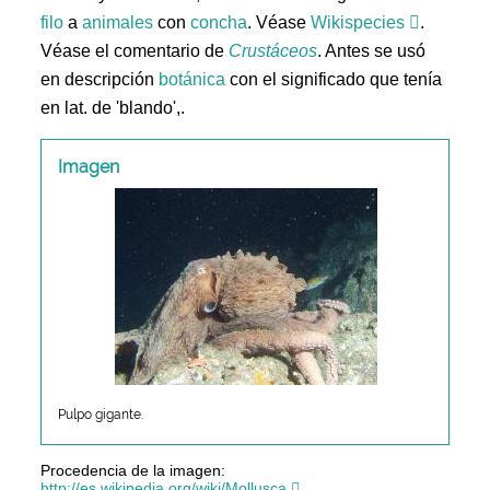
filo
a
animales
con
concha
. Véase
Wikispecies
.
Véase el comentario de
Crustáceos
. Antes se usó
en descripción
botánica
con el significado que tenía
en lat. de 'blando',.
Imagen
Pulpo gigante.
Procedencia de la imagen:
http://es.wikipedia.org/wiki/Mollusca