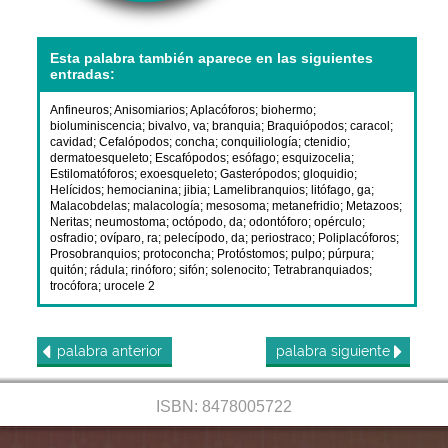
Esta palabra también aparece en las siguientes
entradas:
Anfineuros
;
Anisomiarios
;
Aplacóforos
;
biohermo
;
bioluminiscencia
;
bivalvo, va
;
branquia
;
Braquiópodos
;
caracol
;
cavidad
;
Cefalópodos
;
concha
;
conquiliología
;
ctenidio
;
dermatoesqueleto
;
Escafópodos
;
esófago
;
esquizocelia
;
Estilomatóforos
;
exoesqueleto
;
Gasterópodos
;
gloquidio
;
Helícidos
;
hemocianina
;
jibia
;
Lamelibranquios
;
litófago, ga
;
Malacobdelas
;
malacología
;
mesosoma
;
metanefridio
;
Metazoos
;
Neritas
;
neumostoma
;
octópodo, da
;
odontóforo
;
opérculo
;
osfradio
;
ovíparo, ra
;
pelecípodo, da
;
periostraco
;
Poliplacóforos
;
Prosobranquios
;
protoconcha
;
Protóstomos
;
pulpo
;
púrpura
;
quitón
;
rádula
;
rinóforo
;
sifón
;
solenocito
;
Tetrabranquiados
;
trocófora
;
urocele 2
palabra
anterior
palabra
siguiente
ISBN: 8478005722