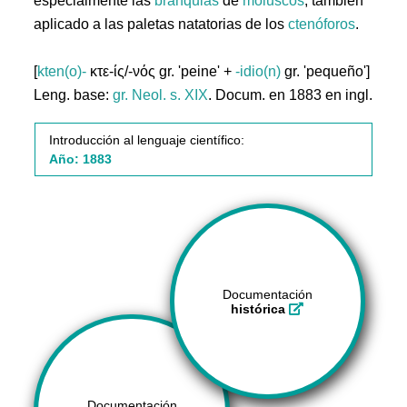
especialmente las
branquias
de
moluscos
; también
aplicado a las paletas natatorias de los
ctenóforos
.
[
kten(o)-
κτε-ίς/-νός gr. 'peine' +
-idio(n)
gr. 'pequeño']
Leng. base:
gr.
Neol. s. XIX
. Docum. en 1883 en ingl.
Introducción al lenguaje científico:
Año: 1883
Documentación
histórica
Documentación