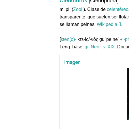
Ctenóforos
[Ctenophora]
m. pl. (
Zool.
). Clase de
celentéreo
transparente, que suelen ser flot
se llaman peines.
Wikipedia
.
[
kten(o)-
κτε-ίς/-νός gr. 'peine' +
-p
Leng. base:
gr.
Neol. s. XIX
. Docu
Imagen