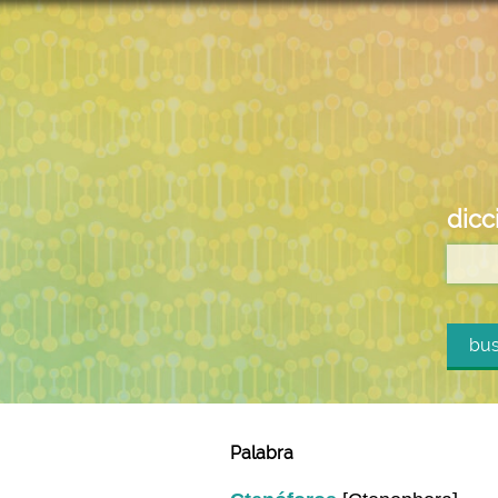
dicc
bus
Palabra