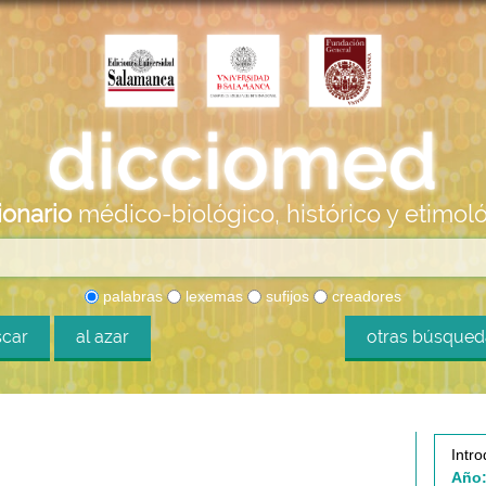
ionario
médico-biológico, histórico y etimol
palabras
lexemas
sufijos
creadores
car
al azar
otras búsque
Intro
Año: