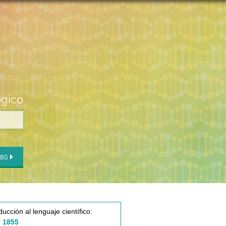
ógico
das
ducción al lenguaje científico:
 1855