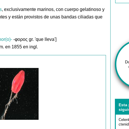
s
, exclusivamente marinos, con cuerpo gelatinoso y
antes y están provistos de unas bandas ciliadas que
hor(o)-
-φορος gr. 'que lleva']
m. en 1855 en ingl.
D
Esta 
sigui
Celen
ctenid