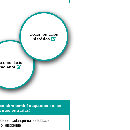
Documentación
histórica
ocumentación
reciente
palabra también aparece en las
entes entradas:
téreos
;
colénquima
;
coloblasto
;
io
;
disogonia