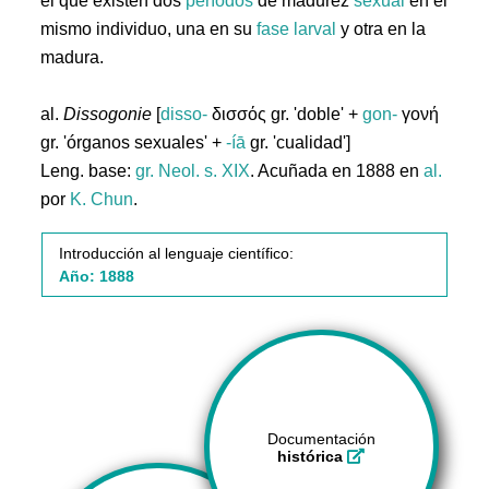
el que existen dos
períodos
de madurez
sexual
en el
mismo individuo, una en su
fase
larval
y otra en la
madura.
al.
Dissogonie
[
disso-
δισσός gr. 'doble' +
gon-
γονή
gr. 'órganos sexuales' +
-íā
gr. 'cualidad']
Leng. base:
gr.
Neol. s. XIX
. Acuñada en 1888 en
al.
por
K. Chun
.
Introducción al lenguaje científico:
Año: 1888
Documentación
histórica