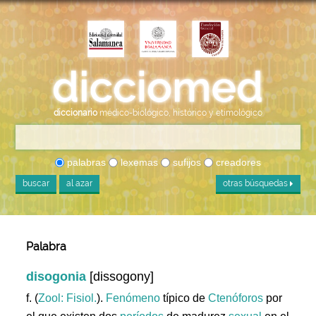
diccionario
médico-biológico, histórico y etimológico
palabras
lexemas
sufijos
creadores
buscar
al azar
otras búsquedas
Palabra
disogonia
[dissogony]
f. (
Zool: Fisiol.
).
Fenómeno
típico de
Ctenóforos
por