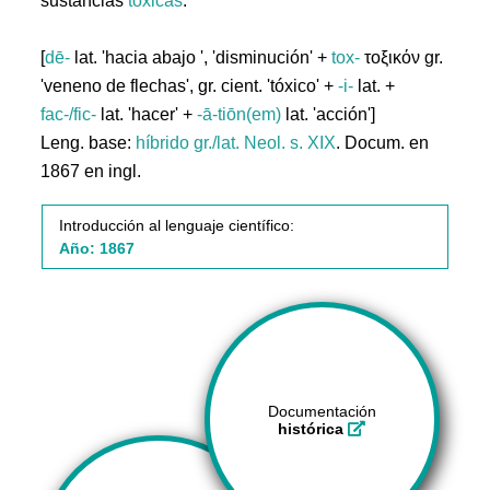
sustancias
tóxicas
.
[
dē-
lat. 'hacia abajo ', 'disminución' +
tox-
τοξικόν gr.
'veneno de flechas', gr. cient. 'tóxico' +
-i-
lat. +
fac-/fic-
lat. 'hacer' +
-ā-tiōn(em)
lat. 'acción']
Leng. base:
híbrido gr./lat.
Neol. s. XIX
. Docum. en
1867 en ingl.
Introducción al lenguaje científico:
Año: 1867
Documentación
histórica