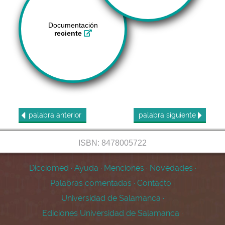
Documentación
reciente
palabra
anterior
palabra
siguiente
ISBN: 8478005722
Dicciomed
·
Ayuda
·
Menciones
·
Novedades
·
Palabras comentadas
·
Contacto
·
Universidad de Salamanca
·
Ediciones Universidad de Salamanca
·