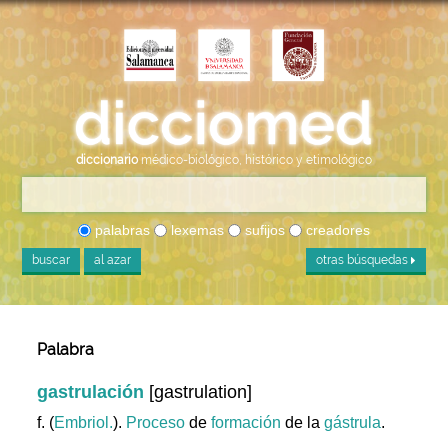
diccionario
médico-biológico, histórico y etimológico
palabras
lexemas
sufijos
creadores
buscar
al azar
otras búsquedas
Palabra
gastrulación
[gastrulation]
f. (
Embriol.
).
Proceso
de
formación
de la
gástrula
.