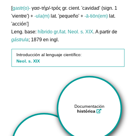
[
gastr(o)-
γασ-τήρ/-τρός gr. cient. 'cavidad' (sign. 1
'vientre') +
-ula(m)
lat. 'pequeño' +
-ā-tiōn(em)
lat.
'acción']
Leng. base:
híbrido gr./lat.
Neol. s. XIX
. A partir de
gástrula
; 1879 en ingl.
Introducción al lenguaje científico:
Neol. s. XIX
Documentación
histórica