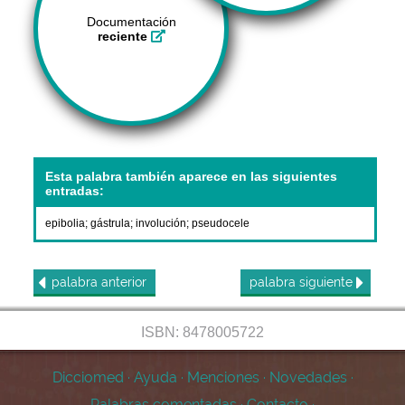
Documentación
reciente
Esta palabra también aparece en las siguientes
entradas:
epibolia
;
gástrula
;
involución
;
pseudocele
palabra
anterior
palabra
siguiente
ISBN: 8478005722
Dicciomed
·
Ayuda
·
Menciones
·
Novedades
·
Palabras comentadas
·
Contacto
·