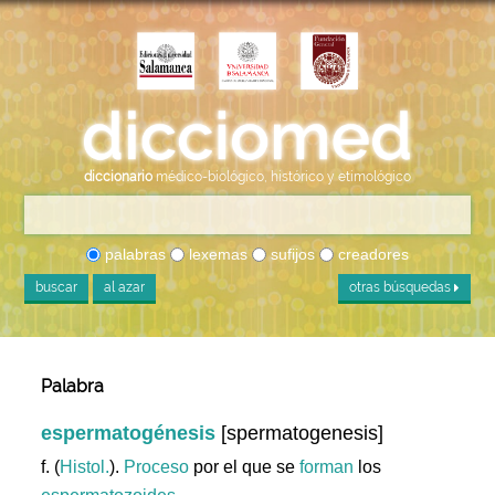
diccionario
médico-biológico, histórico y etimológico
palabras
lexemas
sufijos
creadores
buscar
al azar
otras búsquedas
Palabra
espermatogénesis
[spermatogenesis]
f. (
Histol.
).
Proceso
por el que se
forman
los