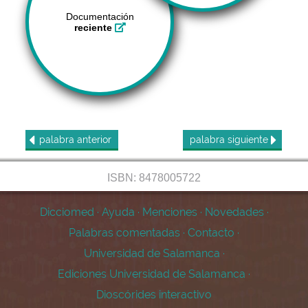
Documentación
reciente
palabra
anterior
palabra
siguiente
ISBN: 8478005722
Dicciomed
·
Ayuda
·
Menciones
·
Novedades
·
Palabras comentadas
·
Contacto
·
Universidad de Salamanca
·
Ediciones Universidad de Salamanca
·
Dioscórides interactivo