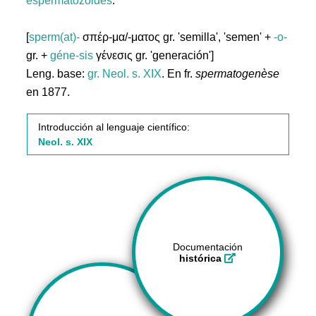
espermatozoides
.
[
sperm(at)-
σπέρ-μα/-ματος gr. 'semilla', 'semen' +
-o-
gr. +
géne-sis
γένεσις gr. 'generación']
Leng. base:
gr.
Neol. s. XIX
. En fr.
spermatogenèse
en 1877.
Introducción al lenguaje científico:
Neol. s. XIX
Documentación
histórica