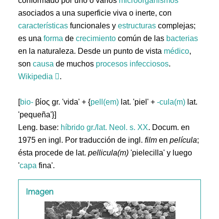
conformado por uno o varios
microorganismos
asociados a una superficie viva o inerte, con
características
funcionales y
estructuras
complejas;
es una
forma
de
crecimiento
común de las
bacterias
en la naturaleza. Desde un punto de vista
médico
,
son
causa
de muchos
procesos
infecciosos
.
Wikipedia
.
[
bio-
βίος gr. 'vida' + {
pell(em)
lat. 'piel' +
-cula(m)
lat.
'pequeña'}]
Leng. base:
híbrido gr./lat.
Neol. s. XX
. Docum. en
1975 en ingl. Por traducción de ingl.
film
en
película
;
ésta procede de lat.
pellicula(m)
'pielecilla' y luego
'
capa
fina'.
Imagen