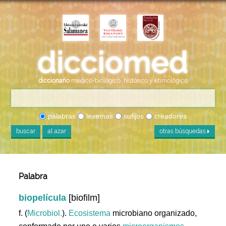
diccionario
médico-biológico, histórico y etimológico
palabras
lexemas
sufijos
creadores
buscar
al azar
otras búsquedas
Palabra
biopelícula
[biofilm]
f. (
Microbiol.
).
Ecosistema
microbiano organizado,