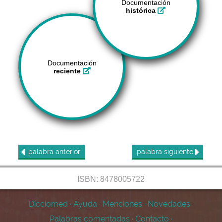
Documentación
histórica
Documentación
reciente
palabra
anterior
palabra
siguiente
ISBN: 8478005722
Dicciomed
·
Ayuda
·
Menciones
·
Novedades
·
Palabras comentadas
·
Contacto
·