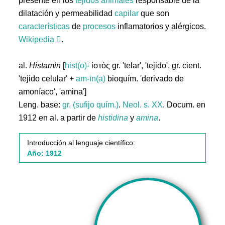
presente en los
tejidos
animales
responsable de la
dilatación y permeabilidad
capilar
que son
características
de
procesos
inflamatorios y alérgicos.
Wikipedia
.
al.
Histamin
[
hist(o)-
ἱστός gr. 'telar', 'tejido', gr. cient.
'tejido celular' +
am-īn(a)
bioquím. 'derivado de
amoníaco', 'amina']
Leng. base:
gr. (sufijo quím.)
.
Neol. s. XX
. Docum. en
1912 en al. a partir de
histidina
y
amina
.
Introducción al lenguaje científico:
Año: 1912