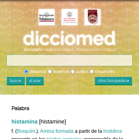
diccionario
médico-biológico, histórico y etimológico
palabras
lexemas
sufijos
creadores
buscar
al azar
otras búsquedas
Palabra
histamina
[histamine]
f. (
Bioquím.
).
Amina
formada
a partir de la
histidina