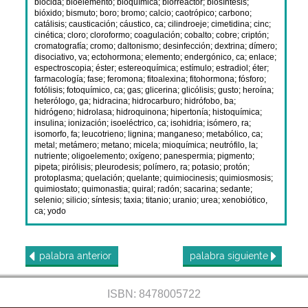
biocida
;
bioelemento
;
bioquímica
;
biorreactor
;
biosíntesis
;
bióxido
;
bismuto
;
boro
;
bromo
;
calcio
;
caotrópico
;
carbono
;
catálisis
;
causticación
;
cáustico, ca
;
cilindroeje
;
cimetidina
;
cinc
;
cinética
;
cloro
;
cloroformo
;
coagulación
;
cobalto
;
cobre
;
criptón
;
cromatografía
;
cromo
;
daltonismo
;
desinfección
;
dextrina
;
dímero
;
disociativo, va
;
ectohormona
;
elemento
;
endergónico, ca
;
enlace
;
espectroscopia
;
éster
;
estereoquímica
;
estímulo
;
estradiol
;
éter
;
farmacología
;
fase
;
feromona
;
fitoalexina
;
fitohormona
;
fósforo
;
fotólisis
;
fotoquímico, ca
;
gas
;
glicerina
;
glicólisis
;
gusto
;
heroína
;
heterólogo, ga
;
hidracina
;
hidrocarburo
;
hidrófobo, ba
;
hidrógeno
;
hidrolasa
;
hidroquinona
;
hipertonía
;
histoquímica
;
insulina
;
ionización
;
isoeléctrico, ca
;
isohidria
;
isómero, ra
;
isomorfo, fa
;
leucotrieno
;
lignina
;
manganeso
;
metabólico, ca
;
metal
;
metámero
;
metano
;
micela
;
mioquímica
;
neutrófilo, la
;
nutriente
;
oligoelemento
;
oxígeno
;
panespermia
;
pigmento
;
pipeta
;
pirólisis
;
pleurodesis
;
polímero, ra
;
potasio
;
protón
;
protoplasma
;
quelación
;
quelante
;
quimiocinesis
;
quimiosmosis
;
quimiostato
;
quimonastia
;
quiral
;
radón
;
sacarina
;
sedante
;
selenio
;
silicio
;
síntesis
;
taxia
;
titanio
;
uranio
;
urea
;
xenobiótico,
ca
;
yodo
palabra
anterior
palabra
siguiente
ISBN: 8478005722