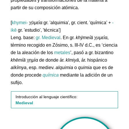
propiedades y transformaciones de la materia a
partir de su composición atómica.
[
khymei-
χῡμεία gr. 'alquimia', gr. cient. 'química' +
-
ikē
gr. 'estudio', 'técnica']
Leng. base:
gr.
Medieval
. En gr.
khȳmeíā
χυμεία,
término recogido en Zósimo, s. III-IV d.C., es ‘ciencia
de la aleación de los
metales
’, pasó a gr. bizantino
khēmíā
χημία de donde ár.
kīmiyā
, ár. hispánico
alkímya
, esp. mediev.
alquimia
o
quimia
que es de
donde procede
química
mediante la adición de un
sufijo.
Introducción al lenguaje científico:
Medieval