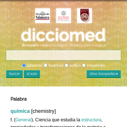
diccionario
médico-biológico, histórico y etimológico
palabras
lexemas
sufijos
creadores
buscar
al azar
otras búsquedas
Palabra
química
[chemistry]
f. (
General
). Ciencia que estudia la
estructura
,