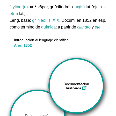
[
kylindr(o)-
κύλινδρος gr. 'cilindro' +
ax(is)
lat. 'eje' +
-
e(m)
lat.]
Leng. base:
gr.
Neol. s. XIX
. Docum. en 1852 en esp.
como término de
química
; a partir de
cilindro
y
eje
.
Introducción al lenguaje científico:
Año: 1852
Documentación
histórica
Documentación