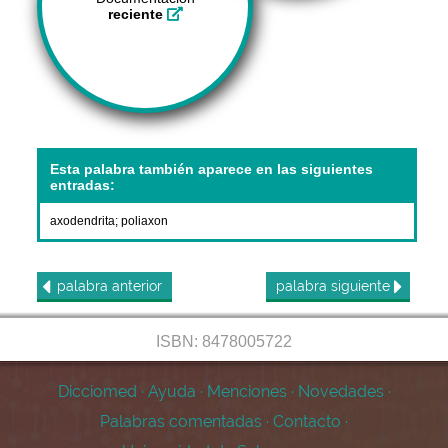
reciente
Esta palabra también aparece en las siguientes
entradas:
axodendrita
;
poliaxon
palabra
anterior
palabra
siguiente
ISBN: 8478005722
Dicciomed
·
Ayuda
·
Menciones
·
Novedades
·
Palabras comentadas
·
Contacto
·