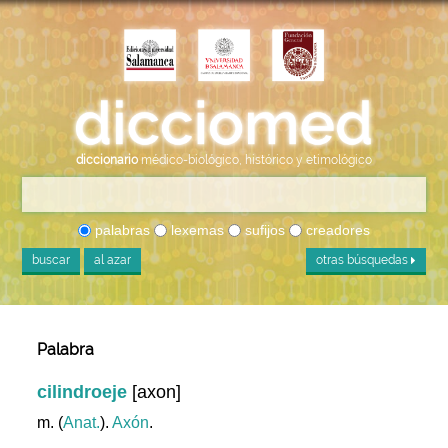
diccionario
médico-biológico, histórico y etimológico
palabras
lexemas
sufijos
creadores
buscar
al azar
otras búsquedas
Palabra
cilindroeje
[axon]
m. (
Anat.
).
Axón
.