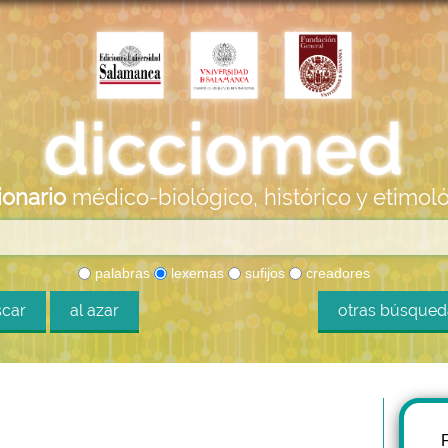
ionario
médico-biológico, histórico y etimol
palabras
lexemas
sufijos
creadores
car
al azar
otras búsque