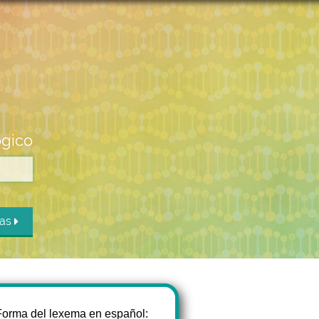
ógico
das
Forma del lexema en español: