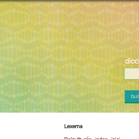
dicc
bus
Lexema