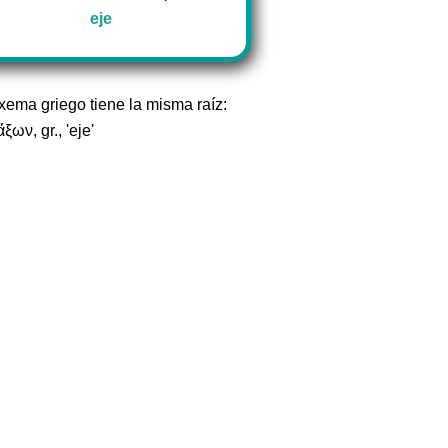
eje
exema griego tiene la misma raíz:
ξων, gr., 'eje'