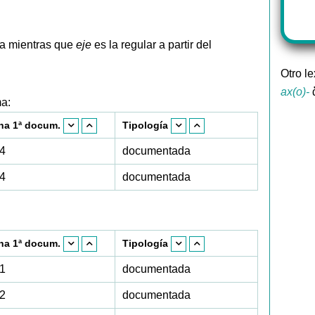
ta mientras que
eje
es la regular a partir del
Otro l
ax(o)-
ἄ
ma:
ha 1ª docum.
Tipología
4
documentada
4
documentada
ha 1ª docum.
Tipología
1
documentada
2
documentada