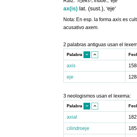
Raíz:
*h₂eḱs-
, indoe., 'eje'
ax(is)
lat. (sust.), 'eje'
Nota: En esp. la forma
axis
es cul
acusativo
axem
.
2 palabras antiguas usan el lexe
Palabra
Fec
axis
158
eje
128
3 neologismos usan el lexema:
Palabra
Fec
axial
182
cilindroeje
185