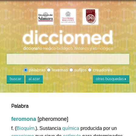
diccionario
médico-biológico, histórico y etimológico
palabras
lexemas
sufijos
creadores
buscar
al azar
otras búsquedas
Palabra
feromona
[pheromone]
f. (
Bioquím.
). Sustancia
química
producida por un