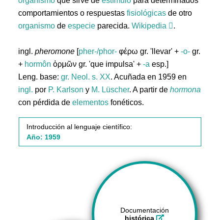
organismo
que sirve de
estímulo
para determinados
comportamientos o respuestas
fisiológicas
de otro
organismo
de
especie
parecida.
Wikipedia
.
ingl.
pheromone
[
pher-/phor-
φέρω gr. 'llevar' +
-o-
gr.
+
hormôn
ὁρμῶν gr. 'que impulsa' +
-a
esp.]
Leng. base:
gr.
Neol. s. XX
. Acuñada en 1959 en
ingl.
por
P. Karlson
y
M. Lüscher
. A partir de
hormona
con pérdida de
elementos
fonéticos.
Introducción al lenguaje científico:
Año: 1959
Documentación
histórica