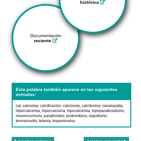
histórica
Documentación
reciente
Esta palabra también aparece en las siguientes
entradas:
cal
;
calcemia
;
calcificación
;
calcinosis
;
calcitonina
;
canalopatía
;
hipercalcemia
;
hipercalciuria
;
hipocalcemia
;
hipoparatiroidismo
;
neumoconiosis
;
paratiroides
;
protrombina
;
raquitismo
;
tenosinovitis
;
tetania
;
tropomiosina