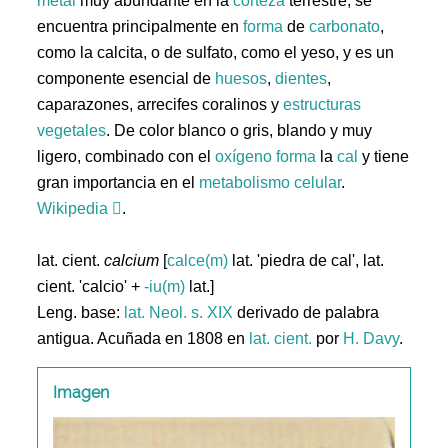
metal
muy abundante en la
corteza
terrestre, se
encuentra principalmente en
forma
de
carbonato
,
como la calcita, o de sulfato, como el yeso, y es un
componente esencial de
huesos
,
dientes
,
caparazones, arrecifes coralinos y
estructuras
vegetales
. De color blanco o gris, blando y muy
ligero, combinado con el
oxígeno
forma
la
cal
y tiene
gran importancia en el
metabolismo
celular
.
Wikipedia
.
lat. cient.
calcium
[
calce(m)
lat. 'piedra de cal', lat.
cient. 'calcio' +
-iu(m)
lat.]
Leng. base:
lat.
Neol. s. XIX
derivado de palabra
antigua. Acuñada en 1808 en
lat. cient.
por
H. Davy
.
Imagen