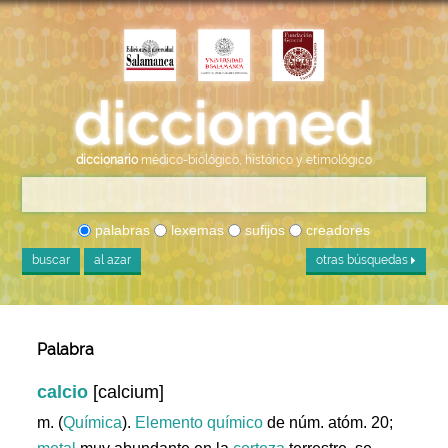
diccionario
médico-biológico, histórico y etimológico
palabras
lexemas
sufijos
creadores
buscar
al azar
otras búsquedas
Palabra
calcio
[calcium]
m. (
Química
).
Elemento
químico
de núm. atóm. 20;