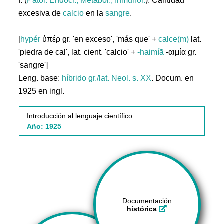
f. (
Patol. Endocr., Metabol., Inmunol.
). Cantidad
excesiva de
calcio
en la
sangre
.
[
hypér
ὑπέρ gr. 'en exceso', 'más que' +
calce(m)
lat.
'piedra de cal', lat. cient. 'calcio' +
-haimíā
-αιμία gr.
'sangre']
Leng. base:
híbrido gr./lat.
Neol. s. XX
. Docum. en
1925 en ingl.
Introducción al lenguaje científico:
Año: 1925
Documentación
histórica