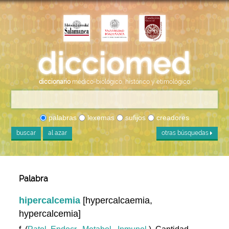
diccionario
médico-biológico, histórico y etimológico
palabras
lexemas
sufijos
creadores
buscar
al azar
otras búsquedas
Palabra
hipercalcemia
[hypercalcaemia,
hypercalcemia]