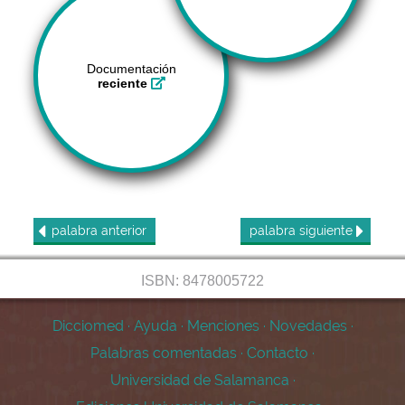
Documentación
reciente
palabra
anterior
palabra
siguiente
ISBN: 8478005722
Dicciomed
·
Ayuda
·
Menciones
·
Novedades
·
Palabras comentadas
·
Contacto
·
Universidad de Salamanca
·