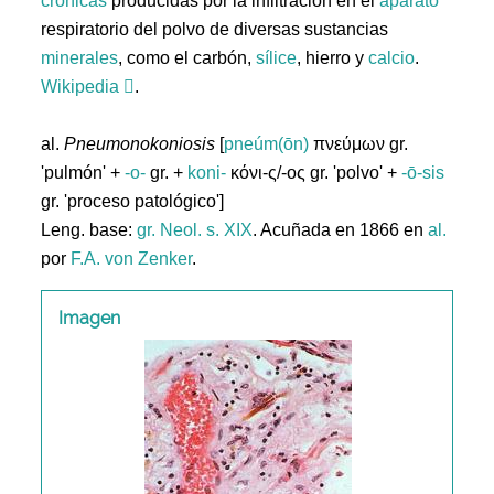
crónicas
producidas por la infiltración en el
aparato
respiratorio del polvo de diversas sustancias
minerales
, como el carbón,
sílice
, hierro y
calcio
.
Wikipedia
.
al.
Pneumonokoniosis
[
pneúm(ōn)
πνεύμων gr.
'pulmón' +
-o-
gr. +
koni-
κόνι-ς/-ος gr. 'polvo' +
-ō-sis
gr. 'proceso patológico']
Leng. base:
gr.
Neol. s. XIX
. Acuñada en 1866 en
al.
por
F.A. von Zenker
.
Imagen