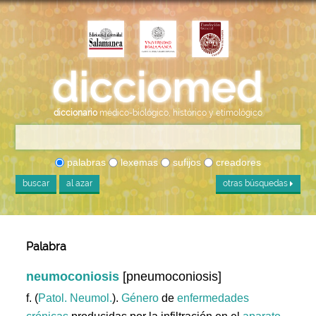
diccionario
médico-biológico, histórico y etimológico
palabras
lexemas
sufijos
creadores
buscar
al azar
otras búsquedas
Palabra
neumoconiosis
[pneumoconiosis]
f. (
Patol. Neumol.
).
Género
de
enfermedades