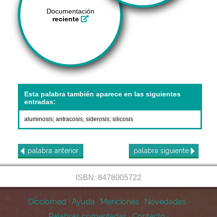
Documentación
reciente
Esta palabra también aparece en las siguientes
entradas:
aluminosis
;
antracosis
;
siderosis
;
silicosis
palabra
anterior
palabra
siguiente
ISBN: 8478005722
Dicciomed
·
Ayuda
·
Menciones
·
Novedades
·
Palabras comentadas
·
Contacto
·