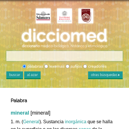
diccionario
médico-biológico, histórico y etimológico
palabras
lexemas
sufijos
creadores
buscar
al azar
otras búsquedas
Palabra
mineral
[mineral]
1. m. (
General
). Sustancia
inorgánica
que se halla