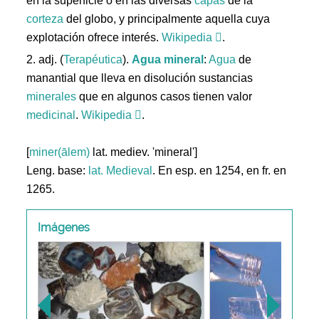
en la superficie o en las diversas
capas
de la
corteza
del globo, y principalmente aquella cuya
explotación ofrece interés.
Wikipedia
.
2. adj. (
Terapéutica
).
Agua
mineral
:
Agua
de
manantial que lleva en disolución sustancias
minerales
que en algunos casos tienen valor
medicinal
.
Wikipedia
.
[
miner(ālem)
lat. mediev. 'mineral']
Leng. base:
lat.
Medieval
. En esp. en 1254, en fr. en
1265.
Imágenes