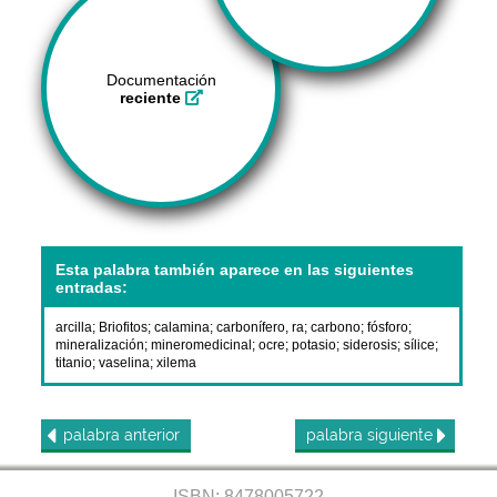
Documentación
reciente
Esta palabra también aparece en las siguientes
entradas:
arcilla
;
Briofitos
;
calamina
;
carbonífero, ra
;
carbono
;
fósforo
;
mineralización
;
mineromedicinal
;
ocre
;
potasio
;
siderosis
;
sílice
;
titanio
;
vaselina
;
xilema
palabra
anterior
palabra
siguiente
ISBN: 8478005722