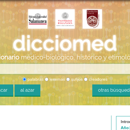
ionario
médico-biológico, histórico y etimol
palabras
lexemas
sufijos
creadores
car
al azar
otras búsque
Intro
Año: