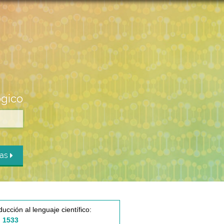
ógico
das
ducción al lenguaje científico:
 1533