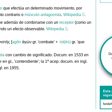
lo
que efectúa un determinado movimiento, por
to contrario o
músculo
antagonista
.
Wikipedia
.
e además de combinarse con un
receptor
(como un
endo un efecto observable.
Wikipedia
.
ιστής [
agṓn
ἀγών gr. 'combate' +
-íst(ēs)
gr. 'que
D
ida
con cambio de significado. Docum. en 1533 en
e en gr., 'contendiente'; la 1ª acep. docum. en ingl.
gl. en 1955.
Esta 
sigui
fenilef