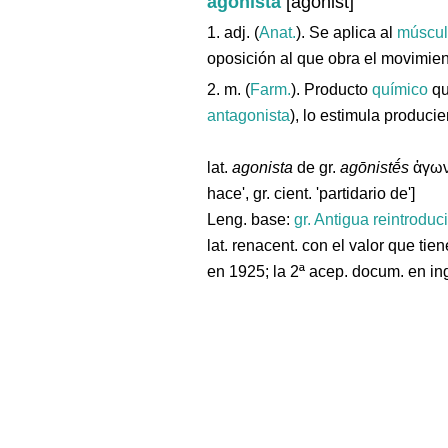
agonista
[agonist]
1. adj. (
Anat.
). Se aplica al
múscu
oposición al que obra el movimien
2. m. (
Farm.
). Producto
químico
qu
antagonista
), lo estimula produci
lat.
agonista
de gr.
agōnistḗs
ἀγων
hace', gr. cient. 'partidario de']
Leng. base:
gr.
Antigua reintroduc
lat. renacent. con el valor que tien
en 1925; la 2ª acep. docum. en in