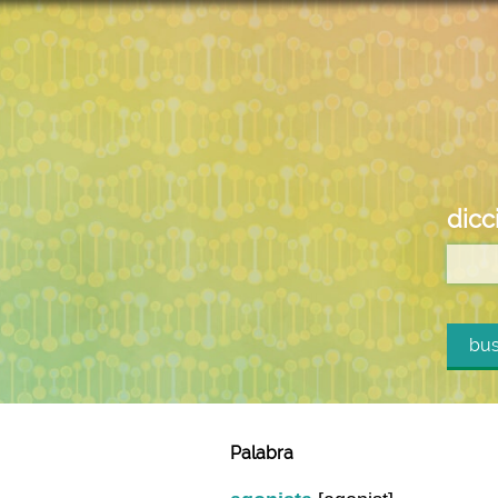
dicc
bus
Palabra