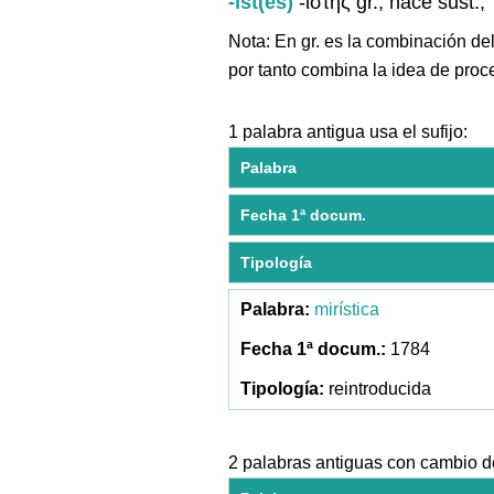
-íst(ēs)
-ίστης gr., hace sust., 
Nota: En gr. es la combinación del
por tanto combina la idea de proc
1 palabra antigua usa el sufijo:
Palabra
Fecha 1ª docum.
Tipología
mirística
1784
reintroducida
2 palabras antiguas con cambio de 