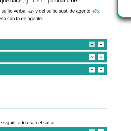
'que hace', gr. cient. 'partidario de'
 sufijo verbal
-iz-
y del sufijo sust. de agente
-tēs
,
eso con la de agente.
significado usan el sufijo: