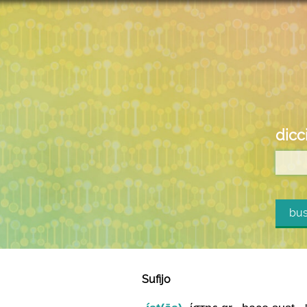
dicc
bus
Sufijo