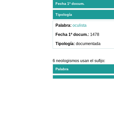
Fecha 1ª docum.
Tipología
oculista
1478
documentada
6 neologismos usan el sufijo:
Palabra
Fecha 1ª docum.
Tipología
anatomista
1589