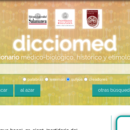
ionario
médico-biológico, histórico y etimol
palabras
lexemas
sufijos
creadores
car
al azar
otras búsque