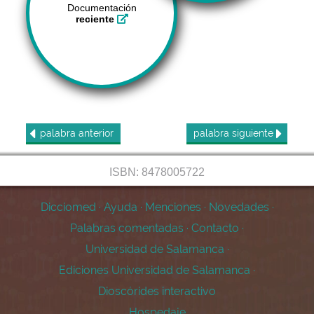
Documentación
reciente
palabra
anterior
palabra
siguiente
ISBN: 8478005722
Dicciomed
·
Ayuda
·
Menciones
·
Novedades
·
Palabras comentadas
·
Contacto
·
Universidad de Salamanca
·
Ediciones Universidad de Salamanca
·
Dioscórides interactivo
Hospedaje