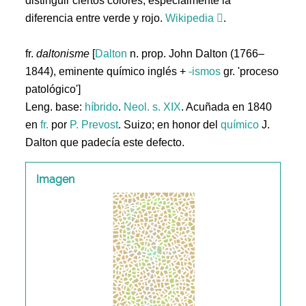
distinguir ciertos colores, especialmente la
diferencia entre verde y rojo.
Wikipedia
.
fr.
daltonisme
[
Dalton
n. prop. John Dalton (1766–
1844), eminente químico inglés +
-ismos
gr. 'proceso
patológico']
Leng. base:
híbrido
.
Neol. s. XIX
. Acuñada en 1840
en
fr.
por
P. Prevost
. Suizo; en honor del
químico
J.
Dalton que padecía este defecto.
Imagen