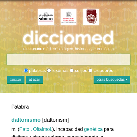
diccionario
médico-biológico, histórico y etimológico
palabras
lexemas
sufijos
creadores
buscar
al azar
otras búsquedas
Palabra
daltonismo
[daltonism]
m. (
Patol. Oftalmol.
). Incapacidad
genética
para