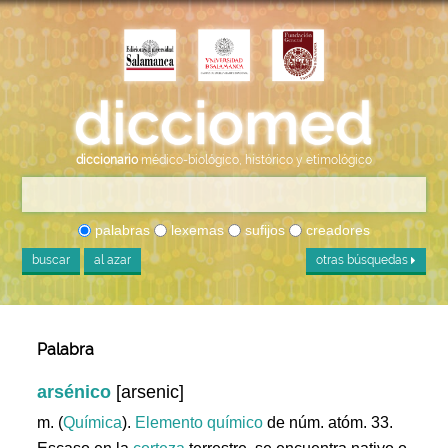
diccionario
médico-biológico, histórico y etimológico
palabras
lexemas
sufijos
creadores
buscar
al azar
otras búsquedas
Palabra
arsénico
[arsenic]
m. (
Química
).
Elemento
químico
de núm. atóm. 33.