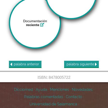
Documentación
reciente
palabra
anterior
palabra
siguiente
ISBN: 8478005722
Dicciomed
·
Ayuda
·
Menciones
·
Novedades
·
Palabras comentadas
·
Contacto
·
Universidad de Salamanca
·