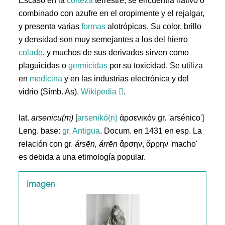
Escaso en la
corteza
terrestre, se encuentra nativo o
combinado con azufre en el oropimente y el rejalgar,
y presenta varias
formas
alotrópicas. Su color, brillo
y densidad son muy semejantes a los del hierro
colado
, y muchos de sus derivados sirven como
plaguicidas o
germicidas
por su toxicidad. Se utiliza
en
medicina
y en las industrias electrónica y del
vidrio (Símb. As).
Wikipedia
.
lat.
arsenicu(m)
[
arsenikó(n)
ἀρσενικόν gr. 'arsénico']
Leng. base:
gr.
Antigua
. Docum. en 1431 en esp. La
relación con gr.
ársēn, árrēn
ἄρσην, ἄρρην 'macho'
es debida a una etimología popular.
Imagen