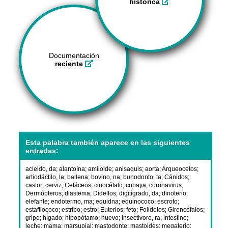
histórica
Documentación
reciente
Esta palabra también aparece en las siguientes
entradas:
acleido, da
;
alantoína
;
amiloide
;
anisaquis
;
aorta
;
Arqueocetos
;
artiodáctilo, la
;
ballena
;
bovino, na
;
bunodonto, ta
;
Cánidos
;
castor
;
cerviz
;
Cetáceos
;
cinocéfalo
;
cobaya
;
coronavirus
;
Dermópteros
;
diastema
;
Didelfos
;
digitígrado, da
;
dinoterio
;
elefante
;
endotermo, ma
;
equidna
;
equinococo
;
escroto
;
estafilococo
;
estribo
;
estro
;
Euterios
;
feto
;
Folidotos
;
Girencéfalos
;
gripe
;
hígado
;
hipopótamo
;
huevo
;
insectívoro, ra
;
intestino
;
leche
;
mama
;
marsupial
;
mastodonte
;
mastoides
;
megaterio
;