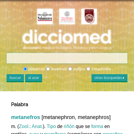
diccionario
médico-biológico, histórico y etimológico
palabras
lexemas
sufijos
creadores
buscar
al azar
otras búsquedas
Palabra
metanefros
[metanephron, metanephros]
m. (
Zool.: Anat.
).
Tipo
de
riñón
que se
forma
en