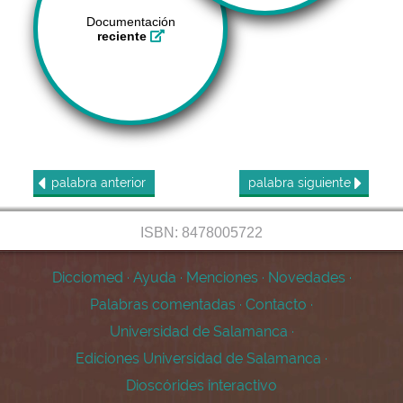
Documentación
reciente
palabra
anterior
palabra
siguiente
ISBN: 8478005722
Dicciomed
·
Ayuda
·
Menciones
·
Novedades
·
Palabras comentadas
·
Contacto
·
Universidad de Salamanca
·
Ediciones Universidad de Salamanca
·
Dioscórides interactivo