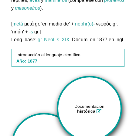
reptiles,
aves
y
mamíferos
(compárese con
pronefros
y
mesonefros
).
[
metá
μετά gr. 'en medio de' +
nephr(o)-
νεφρός gr.
'riñón' +
-s
gr.]
Leng. base:
gr.
Neol. s. XIX
. Docum. en 1877 en ingl.
Introducción al lenguaje científico:
Año: 1877
Documentación
histórica