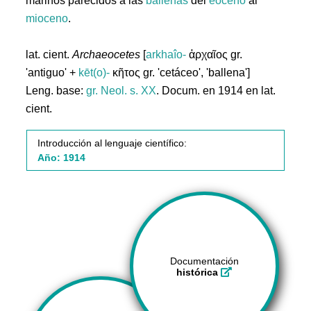
marinos parecidos a las
ballenas
del
eoceno
al
mioceno
.
lat. cient.
Archaeocetes
[
arkhaîo-
ἀρχαῖος gr.
'antiguo' +
kēt(o)-
κῆτος gr. 'cetáceo', 'ballena']
Leng. base:
gr.
Neol. s. XX
. Docum. en 1914 en lat.
cient.
Introducción al lenguaje científico:
Año: 1914
Documentación
histórica