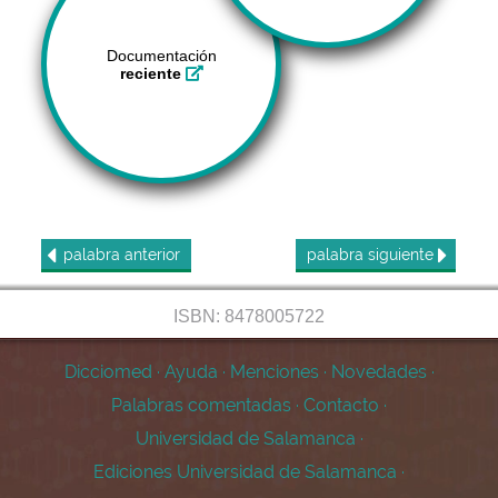
Documentación
reciente
palabra
anterior
palabra
siguiente
ISBN: 8478005722
Dicciomed
·
Ayuda
·
Menciones
·
Novedades
·
Palabras comentadas
·
Contacto
·
Universidad de Salamanca
·
Ediciones Universidad de Salamanca
·