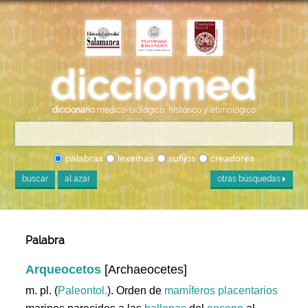
diccionario
médico-biológico, histórico y etimológico
palabras
lexemas
sufijos
creadores
buscar
al azar
otras búsquedas
Palabra
Arqueocetos
[Archaeocetes]
m. pl. (
Paleontol.
). Orden de
mamíferos
placentarios