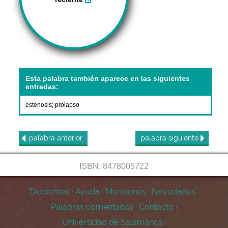
Esta palabra también aparece en las siguientes
entradas:
estenosis
;
prolapso
palabra
anterior
palabra
siguiente
ISBN: 8478005722
Dicciomed
·
Ayuda
·
Menciones
·
Novedades
·
Palabras comentadas
·
Contacto
·
Universidad de Salamanca
·