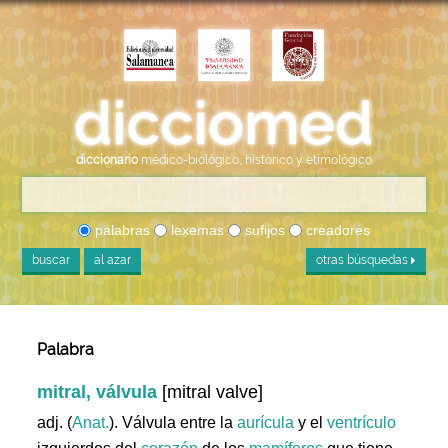
diccionario
médico-biológico, histórico y etimológico
palabras
lexemas
sufijos
creadores
buscar
al azar
otras búsquedas
Palabra
mitral, válvula
[mitral valve]
adj. (
Anat.
). Válvula entre la
aurícula
y el
ventrículo