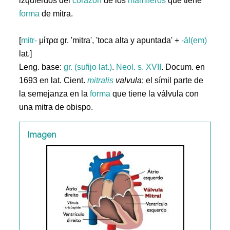
izquierdos del
corazón
de los
mamíferos
que tiene
forma
de mitra.
[
mitr-
μίτρα gr. 'mitra', 'toca alta y apuntada' +
-āl(em)
lat.]
Leng. base:
gr. (sufijo lat.)
.
Neol. s. XVII
. Docum. en
1693 en lat. Cient.
mitralis
valvula
; el símil parte de
la semejanza en la
forma
que tiene la válvula con
una mitra de obispo.
Imagen