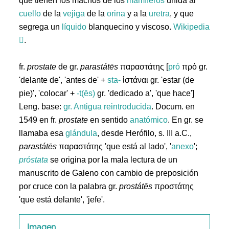
que tienen los machos de los
mamíferos
unida al
cuello
de la
vejiga
de la
orina
y a la
uretra
, y que
segrega un
líquido
blanquecino y viscoso.
Wikipedia
.
fr.
prostate
de gr.
parastátēs
παραστάτης [
pró
πρό gr.
'delante de', 'antes de' +
sta-
ἱστάναι gr. 'estar (de
pie)', 'colocar' +
-t(ēs)
gr. 'dedicado a', 'que hace']
Leng. base:
gr.
Antigua reintroducida
. Docum. en
1549 en fr.
prostate
en sentido
anatómico
. En gr. se
llamaba esa
glándula
, desde Herófilo, s. III a.C.,
parastátēs
παραστάτης 'que está al lado', '
anexo
';
próstata
se origina por la mala lectura de un
manuscrito de Galeno con cambio de preposición
por cruce con la palabra gr.
prostátēs
προστάτης
'que está delante', 'jefe'.
Imagen