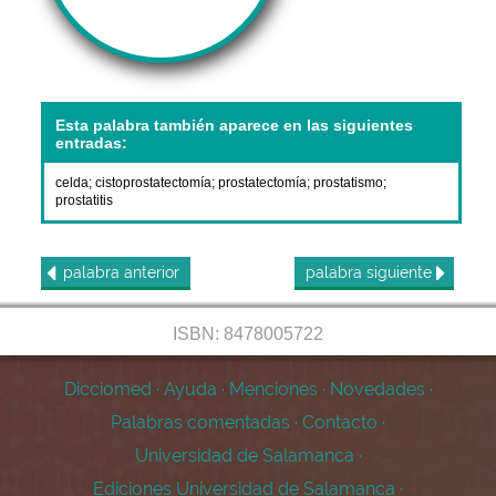
Esta palabra también aparece en las siguientes
entradas:
celda
;
cistoprostatectomía
;
prostatectomía
;
prostatismo
;
prostatitis
palabra
anterior
palabra
siguiente
ISBN: 8478005722
Dicciomed
·
Ayuda
·
Menciones
·
Novedades
·
Palabras comentadas
·
Contacto
·
Universidad de Salamanca
·
Ediciones Universidad de Salamanca
·