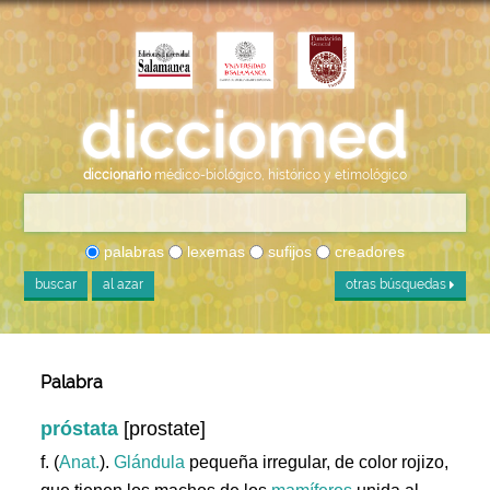
diccionario
médico-biológico, histórico y etimológico
palabras
lexemas
sufijos
creadores
buscar
al azar
otras búsquedas
Palabra
próstata
[prostate]
f. (
Anat.
).
Glándula
pequeña irregular, de color rojizo,