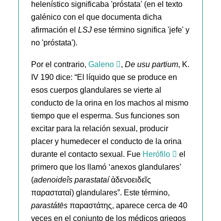
helenístico significaba 'próstata' (en el texto
galénico con el que documenta dicha
afirmación el
LSJ
ese término significa 'jefe' y
no 'próstata').
Por el contrario,
Galeno
,
De usu partium
, K.
IV 190 dice: “El líquido que se produce en
esos cuerpos glandulares se vierte al
conducto de la orina en los machos al mismo
tiempo que el esperma. Sus funciones son
excitar para la relación sexual, producir
placer y humedecer el conducto de la orina
durante el contacto sexual. Fue
Herófilo
el
primero que los llamó ‘anexos glandulares’
(
adenoideîs parastataí
ἀδενοειδεῖς
παρασταταί) glandulares”. Este término,
parastátēs
παραστάτης, aparece cerca de 40
veces en el conjunto de los médicos griegos