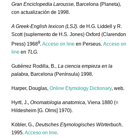
Gran Enciclopedia Larousse,
Barcelona (Planeta),
con actualización de 1998.
A Greek-English lexicon (LSJ).
de H.G. Liddell y R.
Scott (suplemento de H.S. Jones) Oxford (Clarendon
9
Press) 1968
.
Acceso on line
en Perseus.
Acceso on
line
en
TLG.
Gutiérrez Rodilla, B
., La ciencia empieza en la
palabra
, Barcelona (Península) 1998.
Harper, Douglas,
Online Etymology Dictionary
, web.
Hyrtl, J.,
Onomatologia anatomica
, Viena 1880 (=
Hildesheim [G. Olms] 1970).
Köbler, G.,
Deutsches Etymologisches Wörterbuch
,
1995.
Acceso on line
.