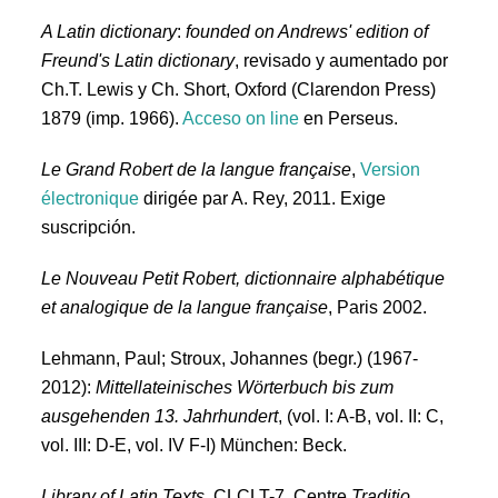
A Latin dictionary
:
founded on Andrews' edition of
Freund's Latin dictionary
, revisado y aumentado por
Ch.T. Lewis y Ch. Short, Oxford (Clarendon Press)
1879 (imp. 1966).
Acceso on line
en Perseus.
Le Grand Robert de la langue française
,
Version
électronique
dirigée par A. Rey, 2011. Exige
suscripción.
Le Nouveau Petit Robert, dictionnaire alphabétique
et analogique de la langue française
, Paris 2002.
Lehmann, Paul; Stroux, Johannes (begr.) (1967-
2012):
Mittellateinisches Wörterbuch bis zum
ausgehenden 13. Jahrhundert
, (vol. I: A-B, vol. II: C,
vol. III: D-E, vol. IV F-I) München: Beck.
Library of Latin Texts
. CLCLT-7, Centre
Traditio