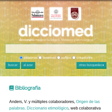
diccionario
médico-biológico, histórico y etimológico
palabras
lexemas
sufijos
creadores
buscar
al azar
otras búsquedas
Bibliografía
Anders, V. y múltiples colaboradores,
Origen de las
palabras. Diccionario etimológico
,
web colaborativa