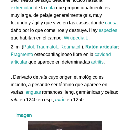
decímetros de largo desde el hocico hasta la
extremidad
de la
cola
que proporcionalmente es
muy larga, de pelaje generalmente gris, muy
fecundo y ágil y que vive en las casas, donde
causa
daño por lo que come, roe y destruye. Hay
especies
que habitan en el campo.
Wikipedia
.
2. m. (
Patol. Traumatol., Reumatol.
).
Ratón
articular
:
Fragmento
osteocartilaginoso libre en la
cavidad
articular
que aparece en determinadas
artritis
.
. Derivado de
rata
cuyo origen etimológico es
incierto, a pesar de ser término que aparece en
varias
lenguas
romances, leng. germánicas y celtas;
rata
en 1240 en esp.;
ratón
en 1250.
Imagen