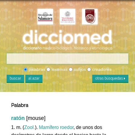
diccionario
médico-biológico, histórico y etimológico
palabras
lexemas
sufijos
creadores
buscar
al azar
otras búsquedas
Palabra
ratón
[mouse]
1. m. (
Zool.
).
Mamífero
roedor
, de unos dos