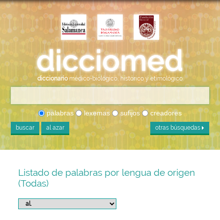
diccionario
médico-biológico, histórico y etimológico
palabras
lexemas
sufijos
creadores
buscar
al azar
otras búsquedas
Listado de palabras por lengua de origen
(Todas)