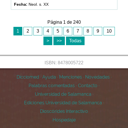
Neol. s. XX
Página 1 de 240
1
2
3
4
5
6
7
8
9
10
>
>>
Todas
ISBN: 8478005722
Dicciomed
·
Ayuda
·
Menciones
·
Novedades
·
Palabras comentadas
·
Contacto
·
Universidad de Salamanca
·
Ediciones Universidad de Salamanca
·
Dioscórides interactivo
Hospedaje