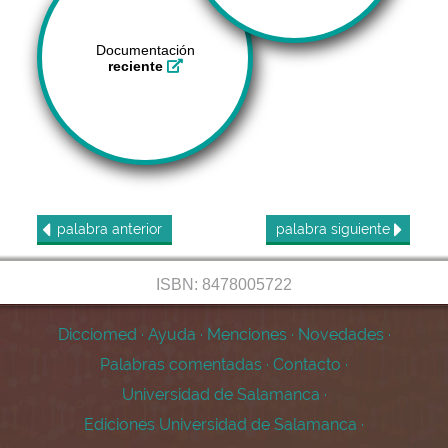
Documentación
reciente
palabra
anterior
palabra
siguiente
ISBN: 8478005722
Dicciomed
·
Ayuda
·
Menciones
·
Novedades
·
Palabras comentadas
·
Contacto
·
Universidad de Salamanca
·
Ediciones Universidad de Salamanca
·