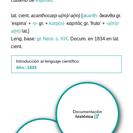
cubierto de
espinas
.
lat. cient.
acanthocarp-u(m)/-a(m)
[
akanth-
ἄκανθα gr.
'espina' +
-o-
gr. +
karp(o)-
καρπός gr. 'fruto' +
-u(m)/-
a(m)
lat.]
Leng. base:
gr.
Neol. s. XIX
. Docum. en 1834 en lat.
cient.
Introducción al lenguaje científico:
Año: 1834
Documentación
histórica