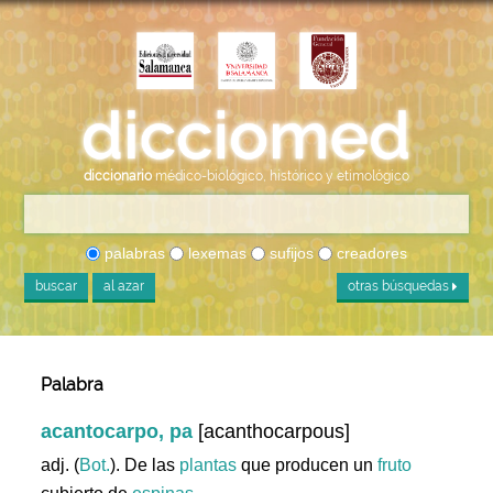
diccionario
médico-biológico, histórico y etimológico
palabras
lexemas
sufijos
creadores
buscar
al azar
otras búsquedas
Palabra
acantocarpo, pa
[acanthocarpous]
adj. (
Bot.
). De las
plantas
que producen un
fruto