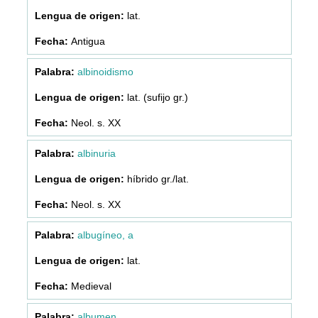
lat.
Antigua
albinoidismo
lat. (sufijo gr.)
Neol. s. XX
albinuria
híbrido gr./lat.
Neol. s. XX
albugíneo, a
lat.
Medieval
albumen