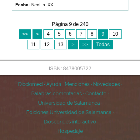
Neol. s. XX
Página 9 de 240
<<
<
4
5
6
7
8
9
10
11
12
13
>
>>
Todas
ISBN: 8478005722
Dicciomed
·
Ayuda
·
Menciones
·
Novedades
·
Palabras comentadas
·
Contacto
·
Universidad de Salamanca
·
Ediciones Universidad de Salamanca
·
Dioscórides interactivo
Hospedaje