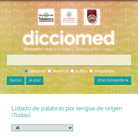
diccionario
médico-biológico, histórico y etimológico
palabras
lexemas
sufijos
creadores
buscar
al azar
otras búsquedas
Listado de palabras por lengua de origen
(Todas)