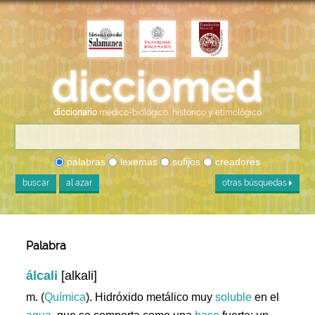
diccionario
médico-biológico, histórico y etimológico
palabras
lexemas
sufijos
creadores
buscar
al azar
otras búsquedas
Palabra
álcali
[alkali]
m. (
Química
). Hidróxido metálico muy
soluble
en el