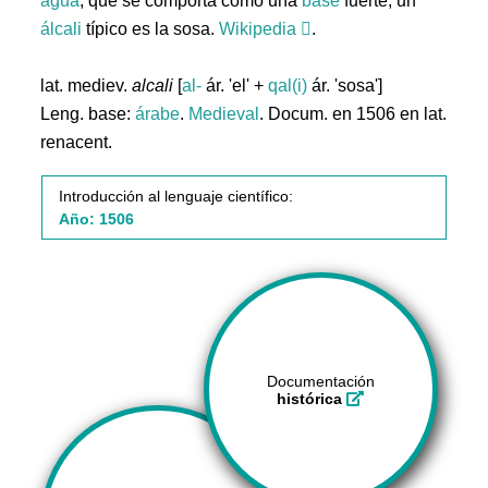
agua
, que se comporta como una
base
fuerte; un
álcali
típico es la sosa.
Wikipedia
.
lat. mediev.
alcali
[
al-
ár. 'el' +
qal(i)
ár. 'sosa']
Leng. base:
árabe
.
Medieval
. Docum. en 1506 en lat.
renacent.
Introducción al lenguaje científico:
Año: 1506
Documentación
histórica