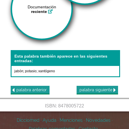
Documentación
reciente
Esta palabra también aparece en las siguientes
entradas:
jabón
;
potasio
;
xantógeno
palabra
anterior
palabra
siguiente
ISBN: 8478005722
Dicciomed
·
Ayuda
·
Menciones
·
Novedades
·
Palabras comentadas
·
Contacto
·