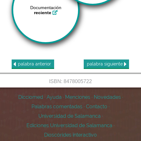
Documentación
reciente
palabra
anterior
palabra
siguiente
ISBN: 8478005722
Dicciomed
·
Ayuda
·
Menciones
·
Novedades
·
Palabras comentadas
·
Contacto
·
Universidad de Salamanca
·
Ediciones Universidad de Salamanca
·
Dioscórides interactivo