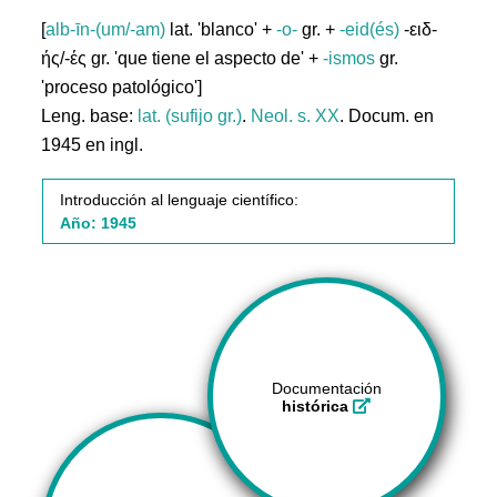
[
alb-īn-(um/-am)
lat. 'blanco' +
-o-
gr. +
-eid(és)
-ειδ-
ής/-ές gr. 'que tiene el aspecto de' +
-ismos
gr.
'proceso patológico']
Leng. base:
lat. (sufijo gr.)
.
Neol. s. XX
. Docum. en
1945 en ingl.
Introducción al lenguaje científico:
Año: 1945
Documentación
histórica