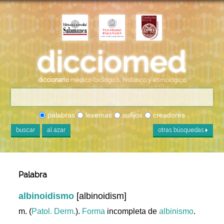
diccionario
médico-biológico, histórico y etimológico
palabras
lexemas
sufijos
creadores
buscar
al azar
otras búsquedas
Palabra
albinoidismo
[albinoidism]
m. (
Patol. Derm.
).
Forma
incompleta de
albinismo
.