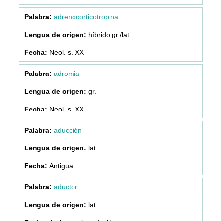
adrenocorticotropina
híbrido gr./lat.
Neol. s. XX
adromia
gr.
Neol. s. XX
aducción
lat.
Antigua
aductor
lat.