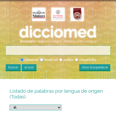
diccionario
médico-biológico, histórico y etimológico
palabras
lexemas
sufijos
creadores
buscar
al azar
otras búsquedas
Listado de palabras por lengua de origen
(Todas)