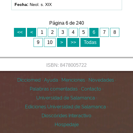
Neol. s. XIX
Página 6 de 240
<<
<
1
2
3
4
5
6
7
8
9
10
>
>>
Todas
ISBN: 8478005722
Dicciomed
·
Ayuda
·
Menciones
·
Novedades
·
Palabras comentadas
·
Contacto
·
Universidad de Salamanca
·
Ediciones Universidad de Salamanca
·
Dioscórides interactivo
Hospedaje